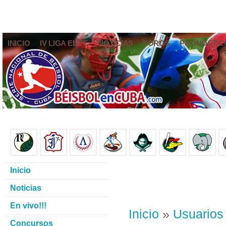
INICIO
IV LIGA ELITE
NOTICIAS
FOROS
PRONÓSTIC
Inicio
Noticias
En vivo!!!
Inicio
»
Usuarios
Concursos