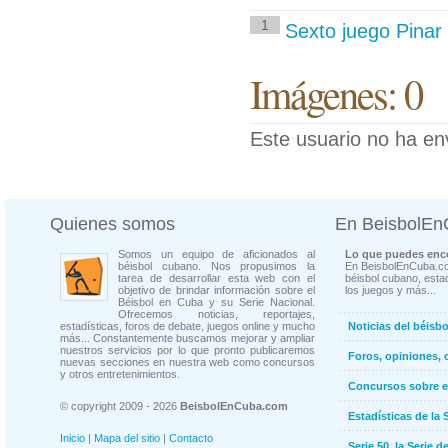
1
Sexto juego Pinar 
Imágenes: 0
Este usuario no ha en
Quienes somos
En BeisbolE
Somos un equipo de aficionados al
Lo que puedes enco
béisbol cubano. Nos propusimos la
En BeisbolEnCuba.co
tarea de desarrollar esta web con el
béisbol cubano, estad
objetivo de brindar información sobre el
los juegos y más...
Béisbol en Cuba y su Serie Nacional.
Ofrecemos noticias, reportajes,
estadísticas, foros de debate, juegos online y mucho
Noticias del béisb
más... Constantemente buscamos mejorar y ampliar
nuestros servicios por lo que pronto publicaremos
Foros, opiniones, 
nuevas secciones en nuestra web como concursos
y otros entretenimientos.
Concursos sobre e
© copyright 2009 - 2026
BeisbolEnCuba.com
Estadísticas de la 
Inicio
|
Mapa del sitio
|
Contacto
Serie 50, la Serie d