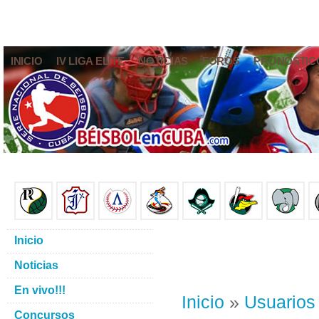
INICIO
IV LIGA ELITE
NOTICIAS
FOROS
PRONÓSTIC
Inicio
Noticias
En vivo!!!
Inicio
»
Usuarios
Concursos