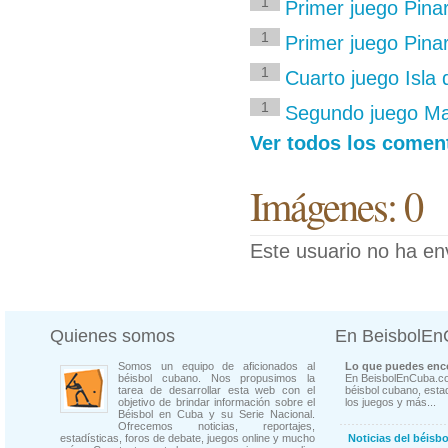
1
Primer juego Pina
1
Primer juego Pinar
1
Cuarto juego Isla 
1
Segundo juego Ma
Ver todos los coment
Imágenes: 0
Este usuario no ha en
Quienes somos
En BeisbolE
Somos un equipo de aficionados al
Lo que puedes enco
béisbol cubano. Nos propusimos la
En BeisbolEnCuba.co
tarea de desarrollar esta web con el
béisbol cubano, estad
objetivo de brindar información sobre el
los juegos y más...
Béisbol en Cuba y su Serie Nacional.
Ofrecemos noticias, reportajes,
estadísticas, foros de debate, juegos online y mucho
Noticias del béisb