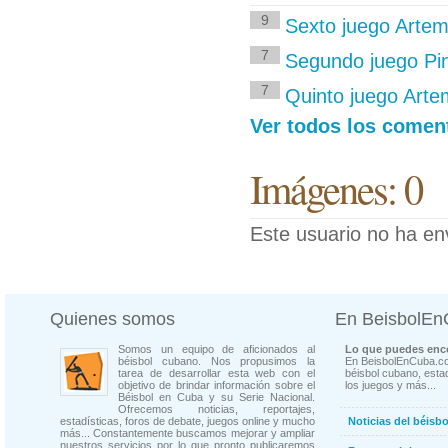
9
Sexto juego Artemi
7
Segundo juego Pin
7
Quinto juego Artem
Ver todos los coment
Imágenes: 0
Este usuario no ha en
Quienes somos
En BeisbolE
Somos un equipo de aficionados al
Lo que puedes enco
béisbol cubano. Nos propusimos la
En BeisbolEnCuba.co
tarea de desarrollar esta web con el
béisbol cubano, estad
objetivo de brindar información sobre el
los juegos y más...
Béisbol en Cuba y su Serie Nacional.
Ofrecemos noticias, reportajes,
estadísticas, foros de debate, juegos online y mucho
Noticias del béisb
más... Constantemente buscamos mejorar y ampliar
nuestros servicios por lo que pronto publicaremos