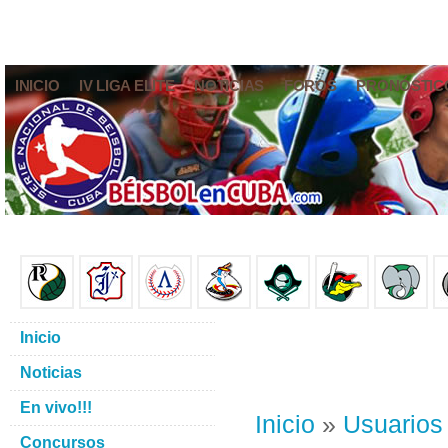
INICIO
IV LIGA ELITE
NOTICIAS
FOROS
PRONÓSTIC
Inicio
Noticias
En vivo!!!
Inicio
»
Usuarios
Concursos