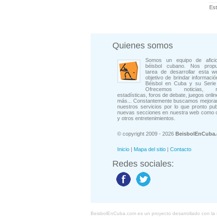
Est
Quienes somos
Somos un equipo de afici
béisbol cubano. Nos prop
tarea de desarrollar esta w
objetivo de brindar informació
Béisbol en Cuba y su Serie 
Ofrecemos noticias, rep
estadísticas, foros de debate, juegos onli
más... Constantemente buscamos mejorar
nuestros servicios por lo que pronto pu
nuevas secciones en nuestra web como 
y otros entretenimientos.
© copyright 2009 - 2026
BeisbolEnCuba
Inicio
|
Mapa del sitio
|
Contacto
Redes sociales:
BeisbolEnCuba.com es un proyecto desarrollado con la ide