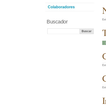
N
Colaboradores
Est
Buscador
T
C
Est
C
Est
I