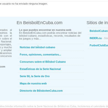
e usuario no ha enviado ninguna imagen.
En BeisbolEnCuba.com
Sitios de i
onados al
Lo que puedes encontrar en nuestra web
BeisbolCuban
usimos la
En BeisbolEnCuba.com podrás encontrar noticias del
eb con el
béisbol cubano, estadísticas, records, resultados de
- Sit
INDER.cu
n sobre el
los juegos y más...
Nacional.
ortajes,
FutbolClubEu
ne y mucho
Noticias del béisbol cubano
 y ampliar
blicaremos
Foros, opiniones, comentarios...
concursos
Concursos sobre el Béisbol Cubano
.com
Estadísticas de la Serie Nacional
Serie 50, la Serie de Oro
Mapa de nuestra web
Directorio de BéisbolenCuba.com
a brindar información sobre la Serie Nacional de Béisbol en Cuba. Incluiremos el calendario de lo