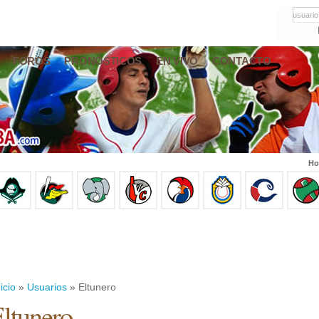
usuario
FOROS
PRONÓSTICOS
EN VIVO
CONTACTO
Ho
icio
»
Usuarios
» Eltunero
ltunero