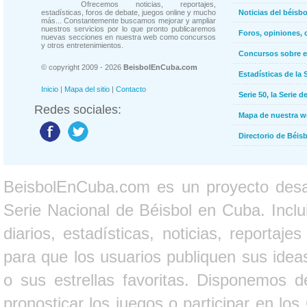
Ofrecemos noticias, reportajes,
estadísticas, foros de debate, juegos online y mucho
Noticias del béisb
más... Constantemente buscamos mejorar y ampliar
nuestros servicios por lo que pronto publicaremos
Foros, opiniones, 
nuevas secciones en nuestra web como concursos
y otros entretenimientos.
Concursos sobre e
© copyright 2009 - 2026
BeisbolEnCuba.com
Estadísticas de la 
Inicio
|
Mapa del sitio
|
Contacto
Serie 50, la Serie d
Redes sociales:
Mapa de nuestra 
Directorio de Béi
BeisbolEnCuba.com es un proyecto desarr
Serie Nacional de Béisbol en Cuba. Inclui
diarios, estadísticas, noticias, report
para que los usuarios publiquen sus ideas
o sus estrellas favoritas. Disponemos d
pronosticar los juegos o participar en lo