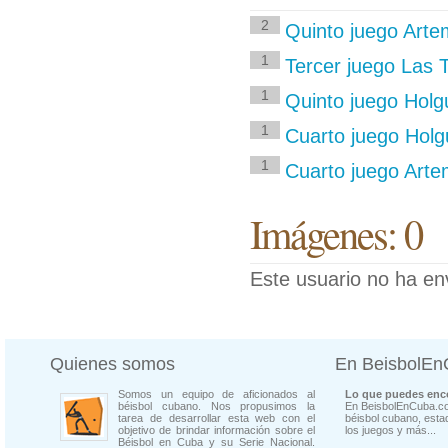
2
Quinto juego Artem
1
Tercer juego Las T
1
Quinto juego Holgu
1
Cuarto juego Holgu
1
Cuarto juego Artem
Imágenes: 0
Este usuario no ha en
Quienes somos
En BeisbolE
Somos un equipo de aficionados al
Lo que puedes enco
béisbol cubano. Nos propusimos la
En BeisbolEnCuba.co
tarea de desarrollar esta web con el
béisbol cubano, estad
objetivo de brindar información sobre el
los juegos y más...
Béisbol en Cuba y su Serie Nacional.