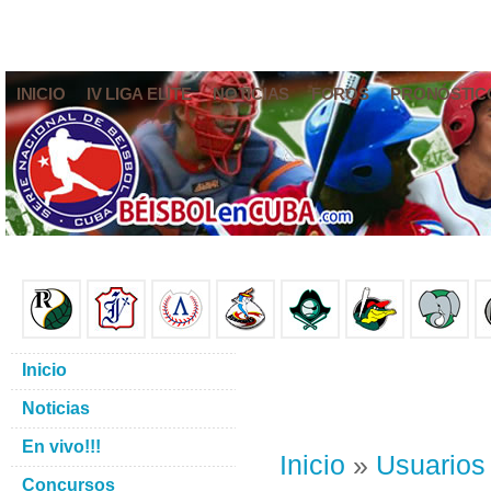
INICIO
IV LIGA ELITE
NOTICIAS
FOROS
PRONÓSTIC
Inicio
Noticias
En vivo!!!
Inicio
»
Usuarios
Concursos