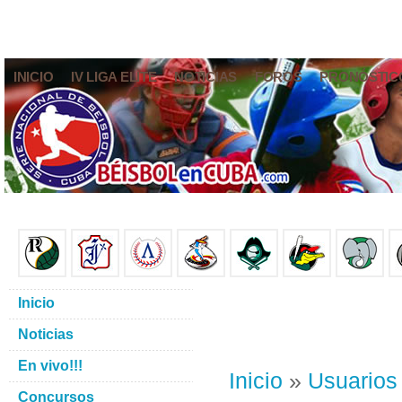
INICIO
IV LIGA ELITE
NOTICIAS
FOROS
PRONÓSTIC
Inicio
Noticias
En vivo!!!
Inicio
»
Usuarios
Concursos