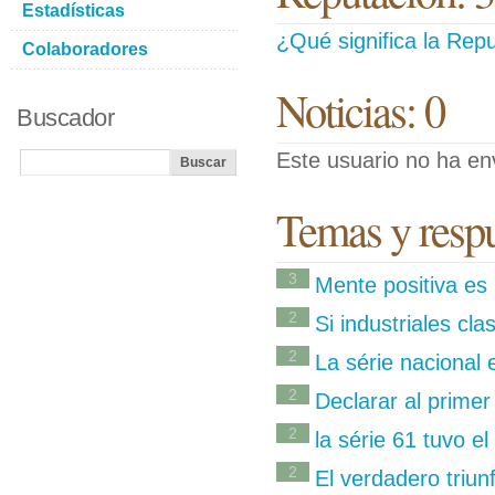
Estadísticas
¿Qué significa la Repu
Colaboradores
Noticias: 0
Buscador
Este usuario no ha env
Temas y respu
3
Mente positiva es l
2
Si industriales cl
2
La série nacional 
2
Declarar al primer
2
la série 61 tuvo e
2
El verdadero triun