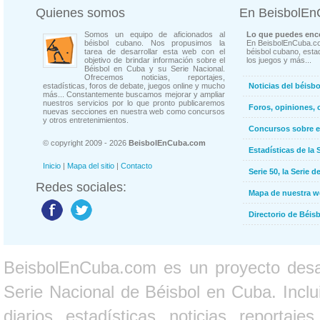
Quienes somos
En BeisbolE
Somos un equipo de aficionados al
Lo que puedes enco
béisbol cubano. Nos propusimos la
En BeisbolEnCuba.co
tarea de desarrollar esta web con el
béisbol cubano, estad
objetivo de brindar información sobre el
los juegos y más...
Béisbol en Cuba y su Serie Nacional.
Ofrecemos noticias, reportajes,
estadísticas, foros de debate, juegos online y mucho
Noticias del béisb
más... Constantemente buscamos mejorar y ampliar
nuestros servicios por lo que pronto publicaremos
Foros, opiniones, 
nuevas secciones en nuestra web como concursos
y otros entretenimientos.
Concursos sobre e
© copyright 2009 - 2026
BeisbolEnCuba.com
Estadísticas de la 
Inicio
|
Mapa del sitio
|
Contacto
Serie 50, la Serie d
Redes sociales:
Mapa de nuestra 
Directorio de Béi
BeisbolEnCuba.com es un proyecto desarr
Serie Nacional de Béisbol en Cuba. Inclui
diarios, estadísticas, noticias, report