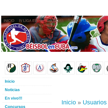
INICIO
IV LIGA ELITE
NOTICIAS
FOROS
PRONÓSTIC
Inicio
Noticias
En vivo!!!
Inicio
»
Usuarios
Concursos