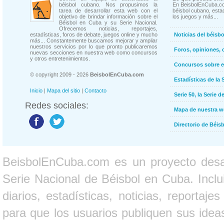
béisbol cubano. Nos propusimos la
En BeisbolEnCuba.co
tarea de desarrollar esta web con el
béisbol cubano, estad
objetivo de brindar información sobre el
los juegos y más...
Béisbol en Cuba y su Serie Nacional.
Ofrecemos noticias, reportajes,
estadísticas, foros de debate, juegos online y mucho
Noticias del béisb
más... Constantemente buscamos mejorar y ampliar
nuestros servicios por lo que pronto publicaremos
Foros, opiniones, 
nuevas secciones en nuestra web como concursos
y otros entretenimientos.
Concursos sobre e
© copyright 2009 - 2026
BeisbolEnCuba.com
Estadísticas de la 
Inicio
|
Mapa del sitio
|
Contacto
Serie 50, la Serie d
Redes sociales:
Mapa de nuestra 
Directorio de Béi
BeisbolEnCuba.com es un proyecto desarr
Serie Nacional de Béisbol en Cuba. Inclui
diarios, estadísticas, noticias, report
para que los usuarios publiquen sus ideas