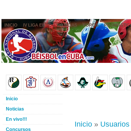
INICIO
IV LIGA ELITE
NOTICIAS
FOROS
PRONÓSTIC
Inicio
Noticias
En vivo!!!
Inicio
»
Usuarios
Concursos