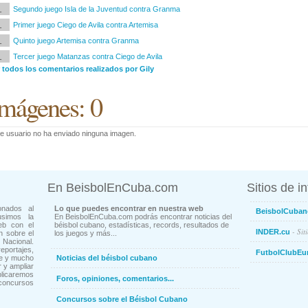
1
Segundo juego Isla de la Juventud contra Granma
1
Primer juego Ciego de Avila contra Artemisa
1
Quinto juego Artemisa contra Granma
1
Tercer juego Matanzas contra Ciego de Avila
 todos los comentarios realizados por Gily
mágenes: 0
e usuario no ha enviado ninguna imagen.
En BeisbolEnCuba.com
Sitios de i
onados al
Lo que puedes encontrar en nuestra web
BeisbolCuban
usimos la
En BeisbolEnCuba.com podrás encontrar noticias del
eb con el
béisbol cubano, estadísticas, records, resultados de
- Sit
INDER.cu
n sobre el
los juegos y más...
Nacional.
ortajes,
FutbolClubEu
ne y mucho
Noticias del béisbol cubano
 y ampliar
blicaremos
Foros, opiniones, comentarios...
concursos
Concursos sobre el Béisbol Cubano