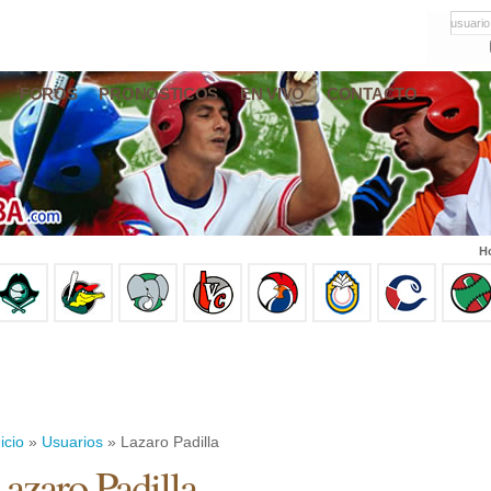
usuario
FOROS
PRONÓSTICOS
EN VIVO
CONTACTO
Ho
icio
»
Usuarios
» Lazaro Padilla
azaro Padilla