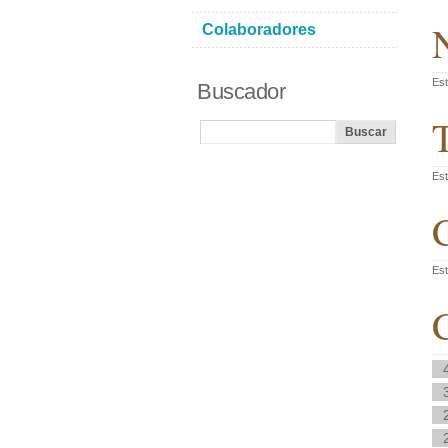
N
Colaboradores
Est
Buscador
T
Est
C
Est
C