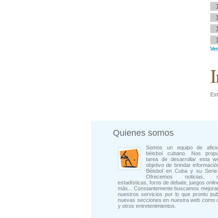
Ver
I
Est
Quienes somos
Somos un equipo de afici
béisbol cubano. Nos prop
tarea de desarrollar esta w
objetivo de brindar informació
Béisbol en Cuba y su Serie 
Ofrecemos noticias, rep
estadísticas, foros de debate, juegos onli
más... Constantemente buscamos mejorar
nuestros servicios por lo que pronto pu
nuevas secciones en nuestra web como 
y otros entretenimientos.