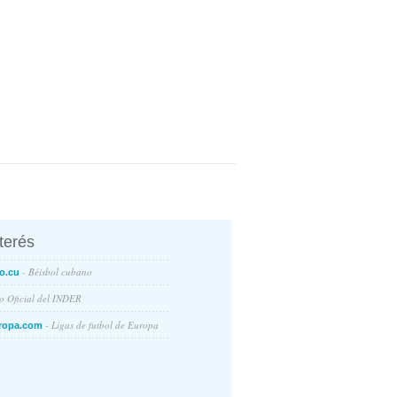
nterés
- Béisbol cubano
o.cu
io Oficial del INDER
- Ligas de futbol de Europa
ropa.com