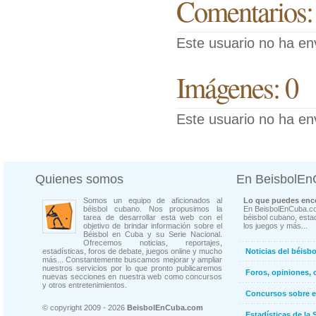
Comentarios:
Este usuario no ha en
Imágenes: 0
Este usuario no ha en
Quienes somos
En BeisbolE
Somos un equipo de aficionados al
Lo que puedes enco
béisbol cubano. Nos propusimos la
En BeisbolEnCuba.co
tarea de desarrollar esta web con el
béisbol cubano, estad
objetivo de brindar información sobre el
los juegos y más...
Béisbol en Cuba y su Serie Nacional.
Ofrecemos noticias, reportajes,
estadísticas, foros de debate, juegos online y mucho
Noticias del béisb
más... Constantemente buscamos mejorar y ampliar
nuestros servicios por lo que pronto publicaremos
Foros, opiniones, 
nuevas secciones en nuestra web como concursos
y otros entretenimientos.
Concursos sobre e
© copyright 2009 - 2026
BeisbolEnCuba.com
Estadísticas de la 