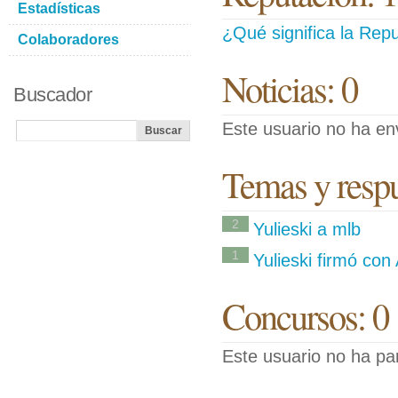
Estadísticas
¿Qué significa la Repu
Colaboradores
Noticias: 0
Buscador
Este usuario no ha env
Temas y respue
2
Yulieski a mlb
1
Yulieski firmó con
Concursos: 0
Este usuario no ha pa