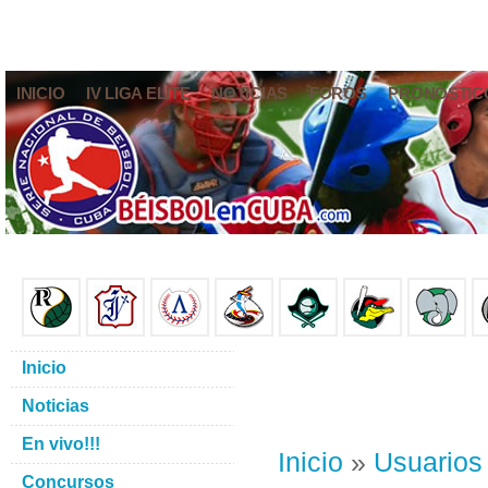
INICIO
IV LIGA ELITE
NOTICIAS
FOROS
PRONÓSTIC
Inicio
Noticias
En vivo!!!
Inicio
»
Usuarios
Concursos