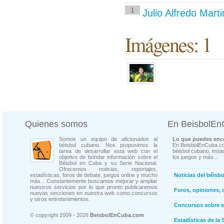
1
Julio Alfredo Mar
Imágenes: 1
Quienes somos
En BeisbolE
Somos un equipo de aficionados al
Lo que puedes enco
béisbol cubano. Nos propusimos la
En BeisbolEnCuba.co
tarea de desarrollar esta web con el
béisbol cubano, estad
objetivo de brindar información sobre el
los juegos y más...
Béisbol en Cuba y su Serie Nacional.
Ofrecemos noticias, reportajes,
estadísticas, foros de debate, juegos online y mucho
Noticias del béisb
más... Constantemente buscamos mejorar y ampliar
nuestros servicios por lo que pronto publicaremos
Foros, opiniones, 
nuevas secciones en nuestra web como concursos
y otros entretenimientos.
Concursos sobre e
© copyright 2009 - 2026
BeisbolEnCuba.com
Estadísticas de la 