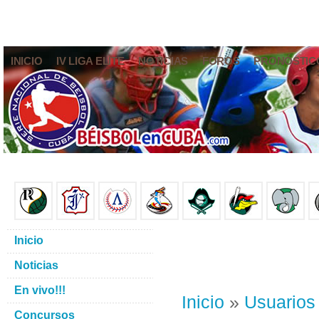
INICIO
IV LIGA ELITE
NOTICIAS
FOROS
PRONÓSTIC
Inicio
Noticias
En vivo!!!
Inicio
»
Usuarios
Concursos