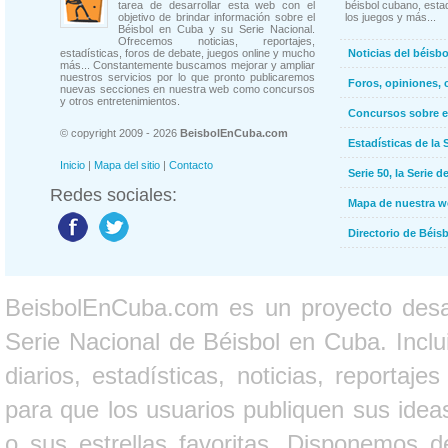
tarea de desarrollar esta web con el
béisbol cubano, estad
objetivo de brindar información sobre el
los juegos y más...
Béisbol en Cuba y su Serie Nacional.
Ofrecemos noticias, reportajes,
estadísticas, foros de debate, juegos online y mucho
Noticias del béisb
más... Constantemente buscamos mejorar y ampliar
nuestros servicios por lo que pronto publicaremos
Foros, opiniones, 
nuevas secciones en nuestra web como concursos
y otros entretenimientos.
Concursos sobre e
© copyright 2009 - 2026
BeisbolEnCuba.com
Estadísticas de la 
Inicio
|
Mapa del sitio
|
Contacto
Serie 50, la Serie d
Redes sociales:
Mapa de nuestra 
Directorio de Béi
BeisbolEnCuba.com es un proyecto desarr
Serie Nacional de Béisbol en Cuba. Inclui
diarios, estadísticas, noticias, report
para que los usuarios publiquen sus ideas
o sus estrellas favoritas. Disponemos d