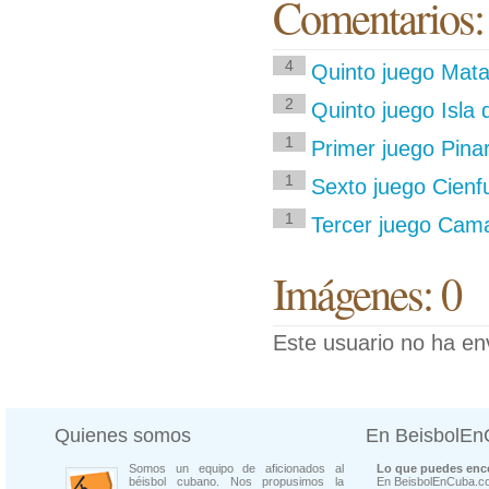
Comentarios:
4
Quinto juego Mata
2
Quinto juego Isla 
1
Primer juego Pinar
1
Sexto juego Cienf
1
Tercer juego Cama
Imágenes: 0
Este usuario no ha en
Quienes somos
En BeisbolE
Somos un equipo de aficionados al
Lo que puedes enco
béisbol cubano. Nos propusimos la
En BeisbolEnCuba.co