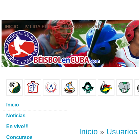
INICIO
IV LIGA ELITE
NOTICIAS
FOROS
PRONÓSTIC
Inicio
Noticias
En vivo!!!
Inicio
»
Usuarios
Concursos