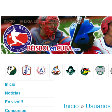
INICIO
IV LIGA ELITE
NOTICIAS
FOROS
PRONÓSTIC
Inicio
Noticias
En vivo!!!
Inicio
»
Usuarios
Concursos