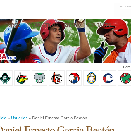
usuario
FOROS
PRONÓSTICOS
EN VIVO
CONTACTO
Hora
icio
»
Usuarios
» Daniel Ernesto Garcia Beatón
aniel Ernesto Garcia Beatón