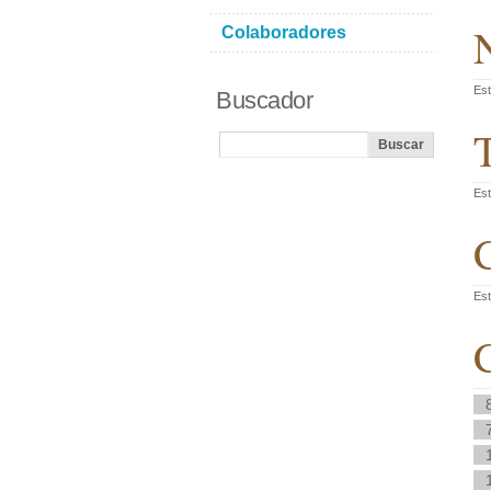
N
Colaboradores
Est
Buscador
T
Est
C
Est
C