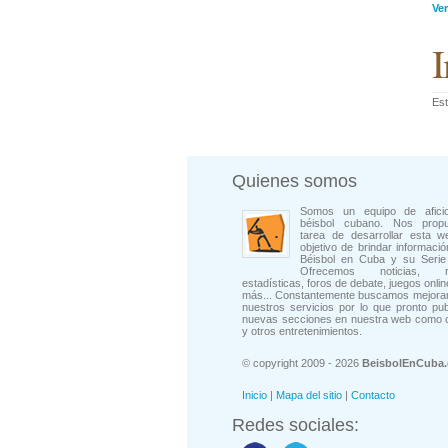
Ve
I
Est
Quienes somos
Somos un equipo de afici
béisbol cubano. Nos prop
tarea de desarrollar esta w
objetivo de brindar informació
Béisbol en Cuba y su Serie 
Ofrecemos noticias, rep
estadísticas, foros de debate, juegos onli
más... Constantemente buscamos mejorar
nuestros servicios por lo que pronto pu
nuevas secciones en nuestra web como 
y otros entretenimientos.
© copyright 2009 - 2026
BeisbolEnCuba
Inicio
|
Mapa del sitio
|
Contacto
Redes sociales: