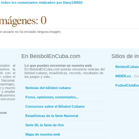
r todos los comentarios realizados por Dany140502
mágenes: 0
e usuario no ha enviado ninguna imagen.
En BeisbolEnCuba.com
Sitios de i
onados al
Lo que puedes encontrar en nuestra web
BeisbolCuban
usimos la
En BeisbolEnCuba.com podrás encontrar noticias del
eb con el
béisbol cubano, estadísticas, records, resultados de
- Sit
INDER.cu
n sobre el
los juegos y más...
Nacional.
ortajes,
FutbolClubEu
ne y mucho
Noticias del béisbol cubano
 y ampliar
blicaremos
Foros, opiniones, comentarios...
concursos
Concursos sobre el Béisbol Cubano
.com
Estadísticas de la Serie Nacional
Serie 50, la Serie de Oro
Mapa de nuestra web