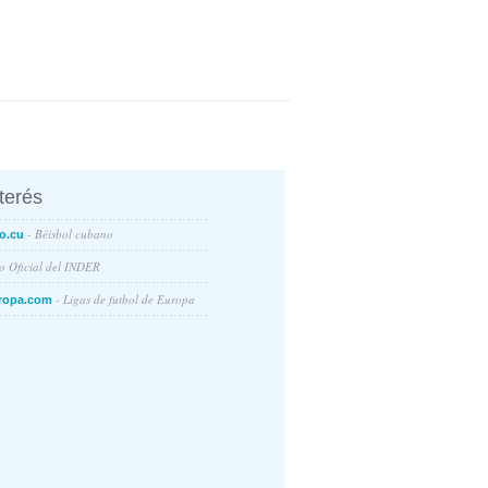
nterés
- Béisbol cubano
o.cu
io Oficial del INDER
- Ligas de futbol de Europa
ropa.com