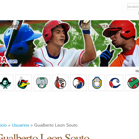
usuario
FOROS
PRONÓSTICOS
EN VIVO
CONTACTO
Ho
icio
»
Usuarios
» Gualberto Leon Souto
ualberto Leon Souto