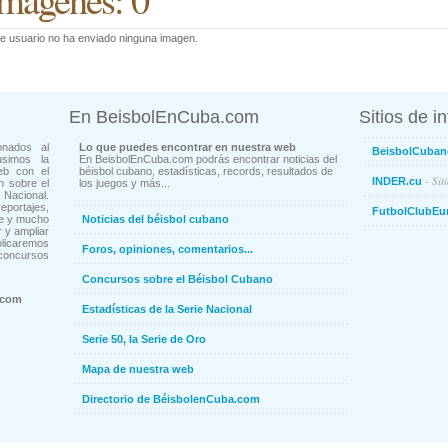
e usuario no ha enviado ninguna imagen.
En BeisbolEnCuba.com
Sitios de i
onados al
Lo que puedes encontrar en nuestra web
BeisbolCuban
usimos la
En BeisbolEnCuba.com podrás encontrar noticias del
eb con el
béisbol cubano, estadísticas, records, resultados de
- Sit
INDER.cu
n sobre el
los juegos y más...
Nacional.
ortajes,
FutbolClubEu
ne y mucho
Noticias del béisbol cubano
 y ampliar
blicaremos
Foros, opiniones, comentarios...
concursos
Concursos sobre el Béisbol Cubano
.com
Estadísticas de la Serie Nacional
Serie 50, la Serie de Oro
Mapa de nuestra web
Directorio de BéisbolenCuba.com