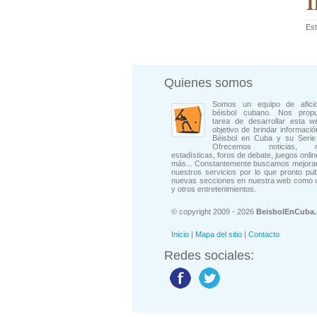
Est
Quienes somos
Somos un equipo de afici
béisbol cubano. Nos prop
tarea de desarrollar esta w
objetivo de brindar informació
Béisbol en Cuba y su Serie 
Ofrecemos noticias, rep
estadísticas, foros de debate, juegos onli
más... Constantemente buscamos mejorar
nuestros servicios por lo que pronto pu
nuevas secciones en nuestra web como 
y otros entretenimientos.
© copyright 2009 - 2026
BeisbolEnCuba
Inicio
|
Mapa del sitio
|
Contacto
Redes sociales: