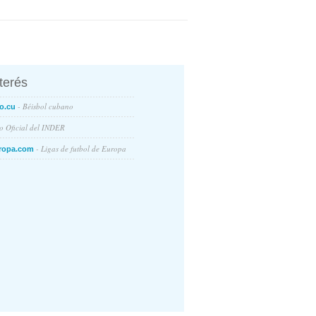
nterés
- Béisbol cubano
o.cu
io Oficial del INDER
- Ligas de futbol de Europa
ropa.com