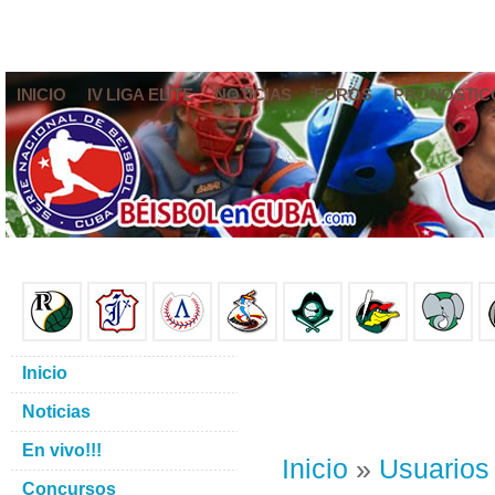
INICIO
IV LIGA ELITE
NOTICIAS
FOROS
PRONÓSTIC
Inicio
Noticias
En vivo!!!
Inicio
»
Usuarios
Concursos