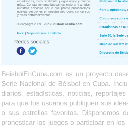
estadísticas, foros de debate, juegos online y mucho
Noticias del béisb
más... Constantemente buscamos mejorar y ampliar
nuestros servicios por lo que pronto publicaremos
Foros, opiniones, 
nuevas secciones en nuestra web como concursos
y otros entretenimientos.
Concursos sobre e
© copyright 2009 - 2026
BeisbolEnCuba.com
Estadísticas de la 
Inicio
|
Mapa del sitio
|
Contacto
Serie 50, la Serie d
Redes sociales:
Mapa de nuestra 
Directorio de Béi
BeisbolEnCuba.com es un proyecto desarr
Serie Nacional de Béisbol en Cuba. Inclui
diarios, estadísticas, noticias, report
para que los usuarios publiquen sus ideas
o sus estrellas favoritas. Disponemos d
pronosticar los juegos o participar en lo