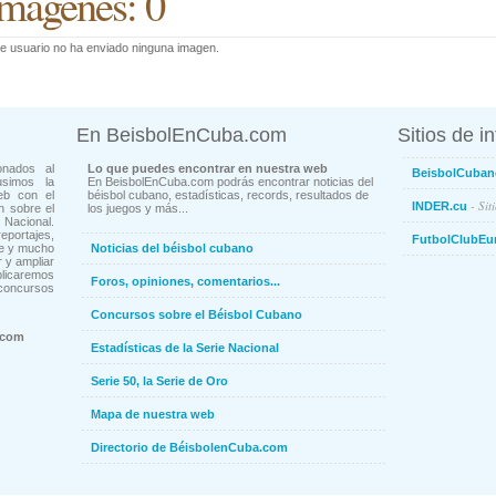
mágenes: 0
e usuario no ha enviado ninguna imagen.
En BeisbolEnCuba.com
Sitios de i
onados al
Lo que puedes encontrar en nuestra web
BeisbolCuban
usimos la
En BeisbolEnCuba.com podrás encontrar noticias del
eb con el
béisbol cubano, estadísticas, records, resultados de
- Sit
INDER.cu
n sobre el
los juegos y más...
Nacional.
ortajes,
FutbolClubEu
ne y mucho
Noticias del béisbol cubano
 y ampliar
blicaremos
Foros, opiniones, comentarios...
concursos
Concursos sobre el Béisbol Cubano
.com
Estadísticas de la Serie Nacional
Serie 50, la Serie de Oro
Mapa de nuestra web
Directorio de BéisbolenCuba.com