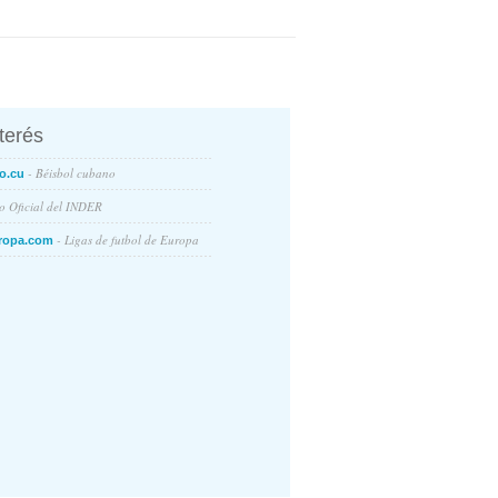
nterés
- Béisbol cubano
o.cu
io Oficial del INDER
- Ligas de futbol de Europa
ropa.com