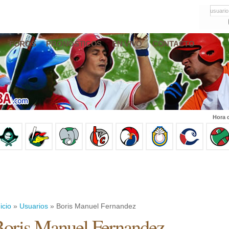
usuario
FOROS
PRONÓSTICOS
EN VIVO
CONTACTO
Hora 
icio
»
Usuarios
» Boris Manuel Fernandez
oris Manuel Fernandez