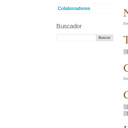
N
Colaboradores
Est
Buscador
T
C
Est
C