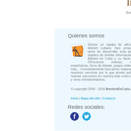
I
Est
Quienes somos
Somos un equipo de afici
béisbol cubano. Nos prop
tarea de desarrollar esta w
objetivo de brindar informació
Béisbol en Cuba y su Serie 
Ofrecemos noticias, rep
estadísticas, foros de debate, juegos onli
más... Constantemente buscamos mejorar
nuestros servicios por lo que pronto pu
nuevas secciones en nuestra web como 
y otros entretenimientos.
© copyright 2009 - 2026
BeisbolEnCuba
Inicio
|
Mapa del sitio
|
Contacto
Redes sociales: