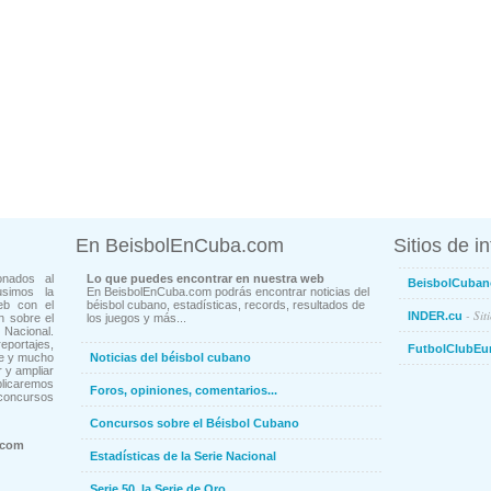
En BeisbolEnCuba.com
Sitios de i
onados al
Lo que puedes encontrar en nuestra web
BeisbolCuban
usimos la
En BeisbolEnCuba.com podrás encontrar noticias del
eb con el
béisbol cubano, estadísticas, records, resultados de
- Sit
INDER.cu
n sobre el
los juegos y más...
Nacional.
ortajes,
FutbolClubEu
ne y mucho
Noticias del béisbol cubano
 y ampliar
blicaremos
Foros, opiniones, comentarios...
concursos
Concursos sobre el Béisbol Cubano
.com
Estadísticas de la Serie Nacional
Serie 50, la Serie de Oro