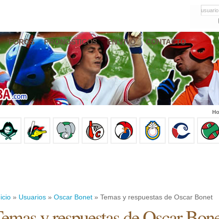
usuario
FOROS
PRONÓSTICOS
EN VIVO
CONTACTO
Ho
icio
»
Usuarios
»
Oscar Bonet
» Temas y respuestas de Oscar Bonet
emas y respuestas de Oscar Bone