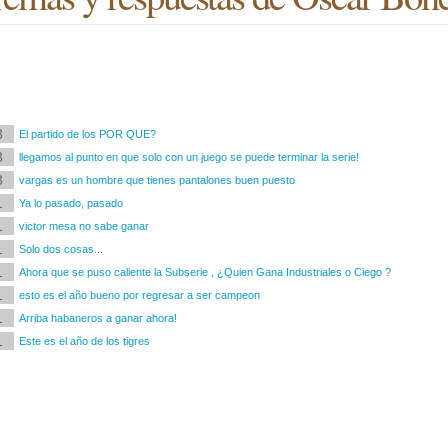
3
El partido de los POR QUE?
3
llegamos al punto en que solo con un juego se puede terminar la serie!
3
vargas es un hombre que tienes pantalones buen puesto
1
Ya lo pasado, pasado
1
victor mesa no sabe ganar
1
Solo dos cosas...
1
Ahora que se puso caliente la Subserie , ¿Quien Gana Industriales o Ciego ?
1
esto es el año bueno por regresar a ser campeon
1
Arriba habaneros a ganar ahora!
1
Este es el año de los tigres