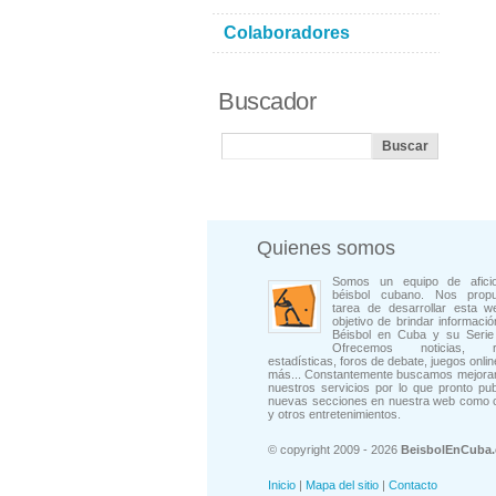
Colaboradores
Buscador
Quienes somos
Somos un equipo de afici
béisbol cubano. Nos prop
tarea de desarrollar esta w
objetivo de brindar informació
Béisbol en Cuba y su Serie 
Ofrecemos noticias, rep
estadísticas, foros de debate, juegos onli
más... Constantemente buscamos mejorar
nuestros servicios por lo que pronto pu
nuevas secciones en nuestra web como 
y otros entretenimientos.
© copyright 2009 - 2026
BeisbolEnCuba
Inicio
|
Mapa del sitio
|
Contacto