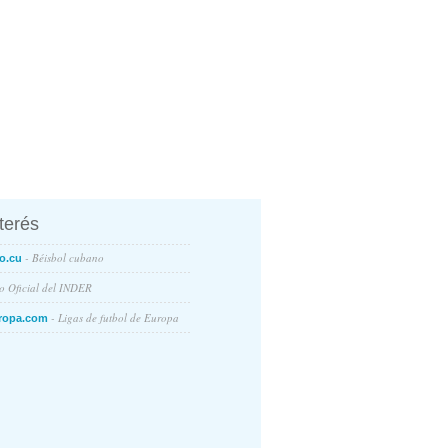
nterés
- Béisbol cubano
o.cu
io Oficial del INDER
- Ligas de futbol de Europa
ropa.com