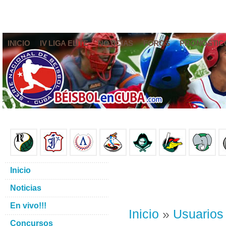
INICIO
IV LIGA ELITE
NOTICIAS
FOROS
PRONÓSTIC
Inicio
Noticias
En vivo!!!
Inicio
»
Usuarios
Concursos