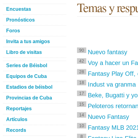
Temas y respu
Encuestas
Pronósticos
Foros
Invita a tus amigos
90
Nuevo fantasy
Libro de visitas
42
Voy a hacer un F
Series de Béisbol
28
Fantasy Play Off,
Equipos de Cuba
18
Indust va granma
Estadios de béisbol
17
Beke, Bugatti y yo
Provincias de Cuba
15
Peloteros retorna
Reportajes
14
Nuevo Fantasy
Artículos
10
Fantasy MLB 202
Records
8