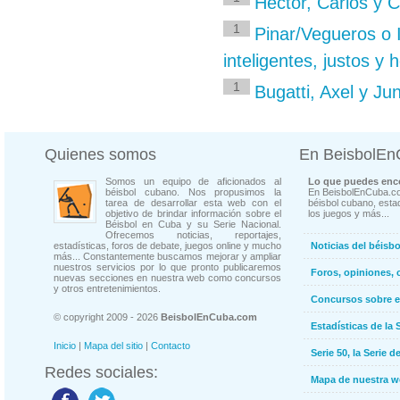
Hector, Carlos y 
1
Pinar/Vegueros o I
inteligentes, justos y 
1
Bugatti, Axel y Ju
Quienes somos
En BeisbolE
Somos un equipo de aficionados al
Lo que puedes enco
béisbol cubano. Nos propusimos la
En BeisbolEnCuba.co
tarea de desarrollar esta web con el
béisbol cubano, estad
objetivo de brindar información sobre el
los juegos y más...
Béisbol en Cuba y su Serie Nacional.
Ofrecemos noticias, reportajes,
estadísticas, foros de debate, juegos online y mucho
Noticias del béisb
más... Constantemente buscamos mejorar y ampliar
nuestros servicios por lo que pronto publicaremos
Foros, opiniones, 
nuevas secciones en nuestra web como concursos
y otros entretenimientos.
Concursos sobre e
© copyright 2009 - 2026
BeisbolEnCuba.com
Estadísticas de la 
Inicio
|
Mapa del sitio
|
Contacto
Serie 50, la Serie d
Redes sociales:
Mapa de nuestra 