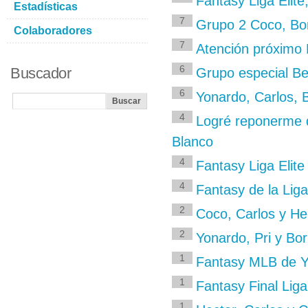
Fantasy Liga Elite
Estadísticas
7
Grupo 2 Coco, Bor
Colaboradores
7
Atención próximo 
6
Buscador
Grupo especial Bek
6
Yonardo, Carlos, B
4
Logré reponerme d
Blanco
4
Fantasy Liga Elite
4
Fantasy de la Liga
2
Coco, Carlos y He
2
Yonardo, Pri y Bor
1
Fantasy MLB de 
1
Fantasy Final Liga
1