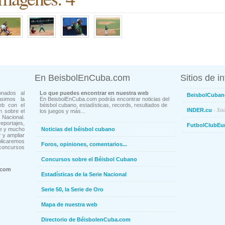
En BeisbolEnCuba.com
Sitios de i
onados al
Lo que puedes encontrar en nuestra web
BeisbolCuban
usimos la
En BeisbolEnCuba.com podrás encontrar noticias del
eb con el
béisbol cubano, estadísticas, records, resultados de
- Sit
INDER.cu
n sobre el
los juegos y más...
Nacional.
ortajes,
FutbolClubEu
ne y mucho
Noticias del béisbol cubano
 y ampliar
blicaremos
Foros, opiniones, comentarios...
concursos
Concursos sobre el Béisbol Cubano
.com
Estadísticas de la Serie Nacional
Serie 50, la Serie de Oro
Mapa de nuestra web
Directorio de BéisbolenCuba.com