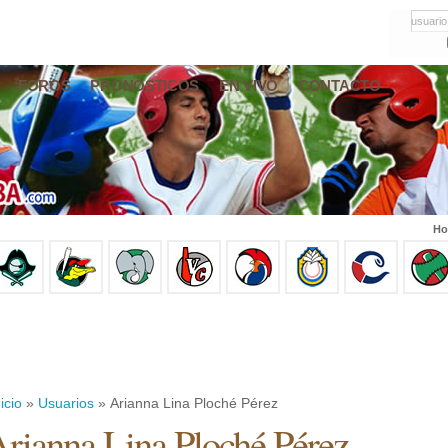
usuario
FOROS
PRONÓSTICOS
EN VIVO
CONTACTO
Ho
icio
»
Usuarios
» Arianna Lina Ploché Pérez
rianna Lina Ploché Pérez