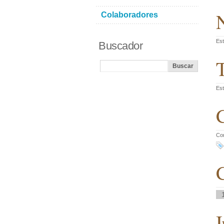
N
Colaboradores
Est
Buscador
T
Est
C
Co
C
I