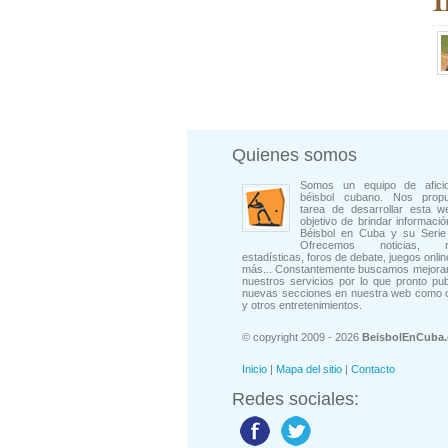
Quienes somos
Somos un equipo de afici
béisbol cubano. Nos prop
tarea de desarrollar esta w
objetivo de brindar informació
Béisbol en Cuba y su Serie 
Ofrecemos noticias, rep
estadísticas, foros de debate, juegos onli
más... Constantemente buscamos mejorar
nuestros servicios por lo que pronto pu
nuevas secciones en nuestra web como 
y otros entretenimientos.
© copyright 2009 - 2026
BeisbolEnCuba
Inicio
|
Mapa del sitio
|
Contacto
Redes sociales: