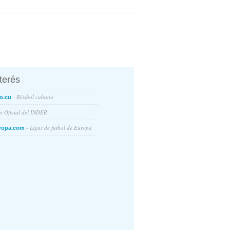
nterés
- Béisbol cubano
o.cu
io Oficial del INDER
- Ligas de futbol de Europa
ropa.com