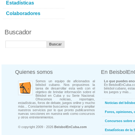
Estadísticas
Colaboradores
Buscador
Quienes somos
En BeisbolE
Somos un equipo de aficionados al
Lo que puedes enco
béisbol cubano. Nos propusimos la
En BeisbolEnCuba.co
tarea de desarrollar esta web con el
béisbol cubano, estad
objetivo de brindar información sobre el
los juegos y más...
Béisbol en Cuba y su Serie Nacional.
Ofrecemos noticias, reportajes,
estadísticas, foros de debate, juegos online y mucho
Noticias del béisb
más... Constantemente buscamos mejorar y ampliar
nuestros servicios por lo que pronto publicaremos
Foros, opiniones, 
nuevas secciones en nuestra web como concursos
y otros entretenimientos.
Concursos sobre e
© copyright 2009 - 2026
BeisbolEnCuba.com
Estadísticas de la 