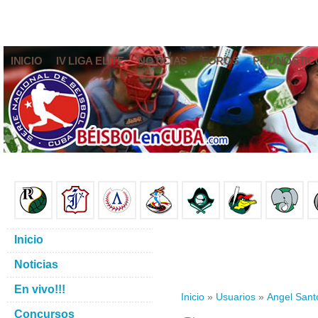
INICIO
IV LIGA ELITE
NOTICIAS
FOROS
PRONÓSTIC
Inicio
Noticias
En vivo!!!
Inicio
»
Usuarios
»
Angel Sant
Concursos