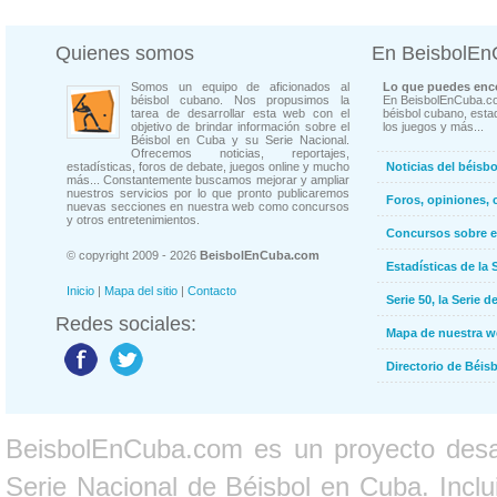
Quienes somos
En BeisbolE
Somos un equipo de aficionados al
Lo que puedes enco
béisbol cubano. Nos propusimos la
En BeisbolEnCuba.co
tarea de desarrollar esta web con el
béisbol cubano, estad
objetivo de brindar información sobre el
los juegos y más...
Béisbol en Cuba y su Serie Nacional.
Ofrecemos noticias, reportajes,
estadísticas, foros de debate, juegos online y mucho
Noticias del béisb
más... Constantemente buscamos mejorar y ampliar
nuestros servicios por lo que pronto publicaremos
Foros, opiniones, 
nuevas secciones en nuestra web como concursos
y otros entretenimientos.
Concursos sobre e
© copyright 2009 - 2026
BeisbolEnCuba.com
Estadísticas de la 
Inicio
|
Mapa del sitio
|
Contacto
Serie 50, la Serie d
Redes sociales:
Mapa de nuestra 
Directorio de Béi
BeisbolEnCuba.com es un proyecto desarr
Serie Nacional de Béisbol en Cuba. Inclui