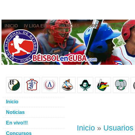
INICIO
IV LIGA ELITE
NOTICIAS
FOROS
PRONÓSTIC
Inicio
Noticias
En vivo!!!
Inicio
»
Usuarios
Concursos