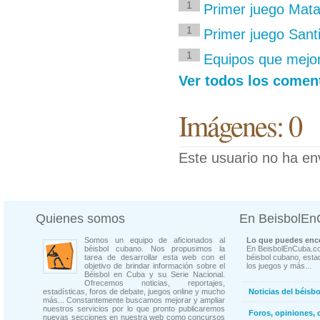
1
Primer juego Mat
1
Primer juego San
1
Equipos que mejor
Ver todos los comen
Imágenes: 0
Este usuario no ha en
Quienes somos
En BeisbolE
Somos un equipo de aficionados al
Lo que puedes enco
béisbol cubano. Nos propusimos la
En BeisbolEnCuba.co
tarea de desarrollar esta web con el
béisbol cubano, estad
objetivo de brindar información sobre el
los juegos y más...
Béisbol en Cuba y su Serie Nacional.
Ofrecemos noticias, reportajes,
estadísticas, foros de debate, juegos online y mucho
Noticias del béisb
más... Constantemente buscamos mejorar y ampliar
nuestros servicios por lo que pronto publicaremos
Foros, opiniones, 
nuevas secciones en nuestra web como concursos