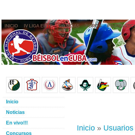
INICIO
IV LIGA ELITE
NOTICIAS
FOROS
PRONÓSTIC
Inicio
Noticias
En vivo!!!
Inicio
»
Usuarios
Concursos