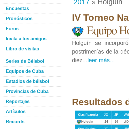
2017
» Holguin
Encuestas
IV Torneo N
Pronósticos
Equipo H
Foros
Invita a tus amigos
Holguín se incorporó
Libro de visitas
postrimerías de la dé
diez...
leer más...
Series de Béisbol
Equipos de Cuba
Estadios de béisbol
Provincias de Cuba
Resultados 
Reportajes
Artículos
Clasificatoria
JG
JP
AV
Records
Holguin
24
16
.60
Semifinales
JG
JP
AV