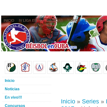
INICIO
IV LIGA ELITE
NOTICIAS
FOROS
PRONÓSTIC
Inicio
Noticias
En vivo!!!
Inicio
»
Series
»
Concursos