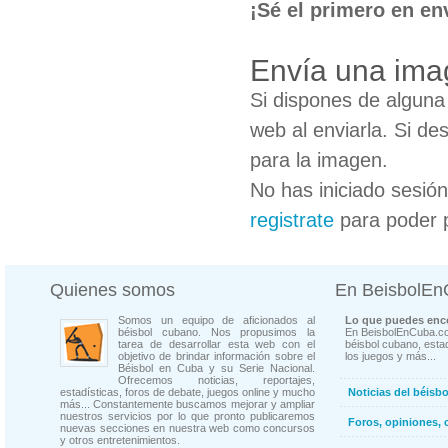
¡Sé el primero en en
Envía una ima
Si dispones de algun
web al enviarla. Si de
para la imagen.
No has iniciado sesió
registrate
para poder 
Quienes somos
En BeisbolE
Somos un equipo de aficionados al
Lo que puedes enco
béisbol cubano. Nos propusimos la
En BeisbolEnCuba.co
tarea de desarrollar esta web con el
béisbol cubano, estad
objetivo de brindar información sobre el
los juegos y más...
Béisbol en Cuba y su Serie Nacional.
Ofrecemos noticias, reportajes,
estadísticas, foros de debate, juegos online y mucho
Noticias del béisb
más... Constantemente buscamos mejorar y ampliar
nuestros servicios por lo que pronto publicaremos
Foros, opiniones, 
nuevas secciones en nuestra web como concursos
y otros entretenimientos.