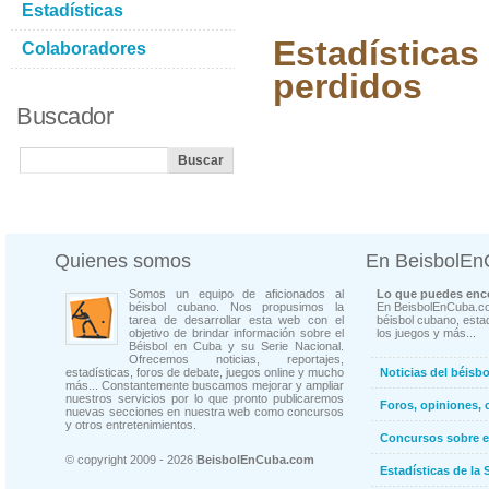
Estadísticas
Estadísticas
Colaboradores
perdidos
Buscador
Quienes somos
En BeisbolE
Somos un equipo de aficionados al
Lo que puedes enco
béisbol cubano. Nos propusimos la
En BeisbolEnCuba.co
tarea de desarrollar esta web con el
béisbol cubano, estad
objetivo de brindar información sobre el
los juegos y más...
Béisbol en Cuba y su Serie Nacional.
Ofrecemos noticias, reportajes,
estadísticas, foros de debate, juegos online y mucho
Noticias del béisb
más... Constantemente buscamos mejorar y ampliar
nuestros servicios por lo que pronto publicaremos
Foros, opiniones, 
nuevas secciones en nuestra web como concursos
y otros entretenimientos.
Concursos sobre e
© copyright 2009 - 2026
BeisbolEnCuba.com
Estadísticas de la 