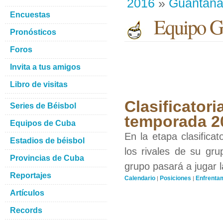
2016
»
Guantan
Encuestas
Equipo G
Pronósticos
Foros
Invita a tus amigos
Libro de visitas
Clasificator
Series de Béisbol
temporada 2
Equipos de Cuba
En la etapa clasifica
Estadios de béisbol
los rivales de su gr
Provincias de Cuba
grupo pasará a jugar l
Reportajes
Calendario
Posiciones
Enfrenta
|
|
Artículos
Records