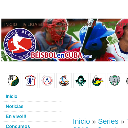
INICIO
IV LIGA ELITE
NOTICIAS
FOROS
PRONÓSTIC
Inicio
Noticias
En vivo!!!
Inicio
»
Series
»
Concursos