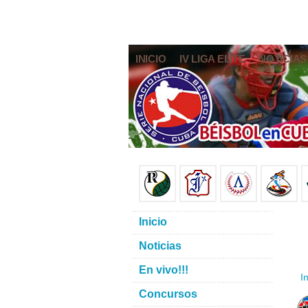
INICIO
IV LIGA ELITE
NOTICIAS
Inicio
Noticias
En vivo!!!
In
Concursos