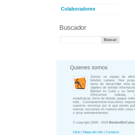
Colaboradores
Buscador
Quienes somos
Somos un equipo de afici
béisbol cubano. Nos prop
tarea de desarrollar esta w
objetivo de brindar informació
Béisbol en Cuba y su Serie 
Ofrecemos noticias, rep
estadísticas, foros de debate, juegos onli
más... Constantemente buscamos mejorar
nuestros servicios por lo que pronto pu
nuevas secciones en nuestra web como 
y otros entretenimientos.
© copyright 2009 - 2026
BeisbolEnCuba
Inicio
|
Mapa del sitio
|
Contacto