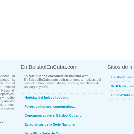
En BeisbolEnCuba.com
Sitios de i
onados al
Lo que puedes encontrar en nuestra web
BeisbolCuban
usimos la
En BeisbolEnCuba.com podrás encontrar noticias del
eb con el
béisbol cubano, estadísticas, records, resultados de
- Sit
INDER.cu
n sobre el
los juegos y más...
Nacional.
ortajes,
FutbolClubEu
ne y mucho
Noticias del béisbol cubano
 y ampliar
blicaremos
Foros, opiniones, comentarios...
concursos
Concursos sobre el Béisbol Cubano
.com
Estadísticas de la Serie Nacional
Serie 50, la Serie de Oro