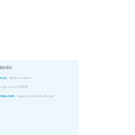
nterés
- Béisbol cubano
o.cu
io Oficial del INDER
- Ligas de futbol de Europa
ropa.com