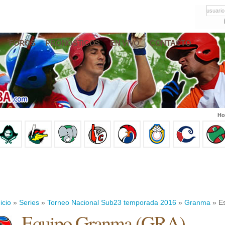
usuario
FOROS
PRONÓSTICOS
EN VIVO
CONTACTO
Ho
icio
»
Series
»
Torneo Nacional Sub23 temporada 2016
»
Granma
» Es
Equipo Granma (GRA)