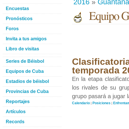
2016
»
Guantan
Encuestas
Equipo G
Pronósticos
Foros
Invita a tus amigos
Libro de visitas
Clasificator
Series de Béisbol
temporada 2
Equipos de Cuba
En la etapa clasifica
Estadios de béisbol
los rivales de su gr
Provincias de Cuba
grupo pasará a jugar l
Reportajes
Calendario
Posiciones
Enfrenta
|
|
Artículos
Records