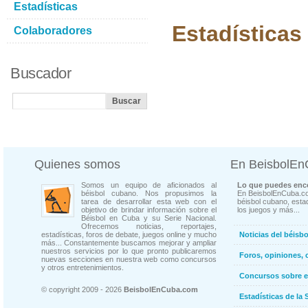
Estadísticas
Estadísticas
Colaboradores
Buscador
Quienes somos
En BeisbolE
Somos un equipo de aficionados al
Lo que puedes enco
béisbol cubano. Nos propusimos la
En BeisbolEnCuba.co
tarea de desarrollar esta web con el
béisbol cubano, estad
objetivo de brindar información sobre el
los juegos y más...
Béisbol en Cuba y su Serie Nacional.
Ofrecemos noticias, reportajes,
estadísticas, foros de debate, juegos online y mucho
Noticias del béisb
más... Constantemente buscamos mejorar y ampliar
nuestros servicios por lo que pronto publicaremos
Foros, opiniones, 
nuevas secciones en nuestra web como concursos
y otros entretenimientos.
Concursos sobre e
© copyright 2009 - 2026
BeisbolEnCuba.com
Estadísticas de la 