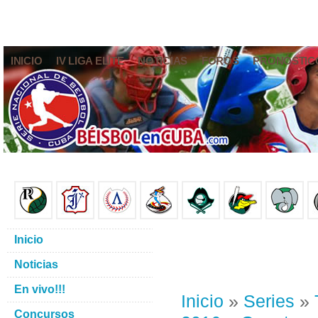
INICIO
IV LIGA ELITE
NOTICIAS
FOROS
PRONÓSTIC
Inicio
Noticias
En vivo!!!
Inicio
»
Series
»
Concursos