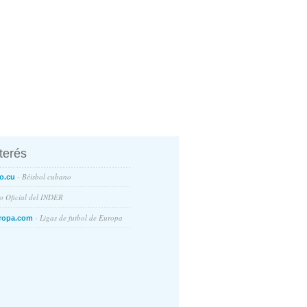
nterés
- Béisbol cubano
o.cu
io Oficial del INDER
- Ligas de futbol de Europa
ropa.com