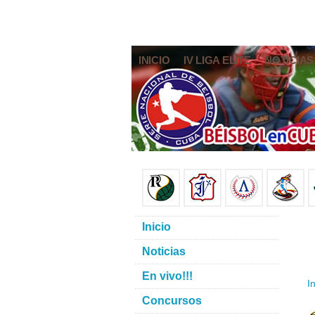
INICIO
IV LIGA ELITE
NOTICIAS
Inicio
Noticias
En vivo!!!
In
Concursos