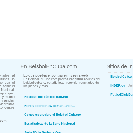
En BeisbolEnCuba.com
Sitios de i
onados al
Lo que puedes encontrar en nuestra web
BeisbolCuban
usimos la
En BeisbolEnCuba.com podrás encontrar noticias del
eb con el
béisbol cubano, estadísticas, records, resultados de
- Sit
INDER.cu
n sobre el
los juegos y más...
Nacional.
ortajes,
FutbolClubEu
ne y mucho
Noticias del béisbol cubano
 y ampliar
blicaremos
Foros, opiniones, comentarios...
concursos
Concursos sobre el Béisbol Cubano
.com
Estadísticas de la Serie Nacional
Serie 50, la Serie de Oro