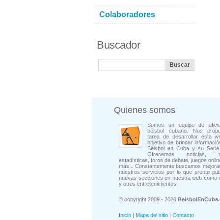
Colaboradores
Buscador
Quienes somos
Somos un equipo de afici
béisbol cubano. Nos prop
tarea de desarrollar esta w
objetivo de brindar informació
Béisbol en Cuba y su Serie 
Ofrecemos noticias, rep
estadísticas, foros de debate, juegos onli
más... Constantemente buscamos mejorar
nuestros servicios por lo que pronto pu
nuevas secciones en nuestra web como 
y otros entretenimientos.
© copyright 2009 - 2026
BeisbolEnCuba
Inicio
|
Mapa del sitio
|
Contacto