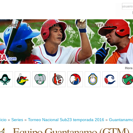
usuario
FOROS
PRONÓSTICOS
EN VIVO
CONTACTO
Hora
icio
»
Series
»
Torneo Nacional Sub23 temporada 2016
»
Guantanam
Equipo Guantanamo (GTM)