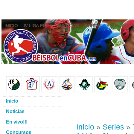
INICIO
IV LIGA ELITE
NOTICIAS
FOROS
PRONÓSTIC
Inicio
Noticias
En vivo!!!
Inicio
»
Series
»
Concursos