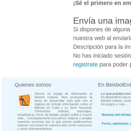
¡Sé el primero en en
Envía una ima
Si dispones de algun
nuestra web al enviarl
Descripción para la i
No has iniciado sesió
registrate
para poder 
Quienes somos
En BeisbolE
Somos un equipo de aficionados al
Lo que puedes enco
béisbol cubano. Nos propusimos la
En BeisbolEnCuba.co
tarea de desarrollar esta web con el
béisbol cubano, estad
objetivo de brindar información sobre el
los juegos y más...
Béisbol en Cuba y su Serie Nacional.
Ofrecemos noticias, reportajes,
estadísticas, foros de debate, juegos online y mucho
Noticias del béisb
más... Constantemente buscamos mejorar y ampliar
nuestros servicios por lo que pronto publicaremos
Foros, opiniones, 
nuevas secciones en nuestra web como concursos
y otros entretenimientos.