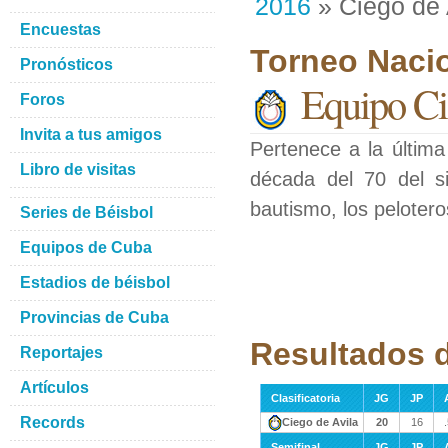
2016
» Ciego de 
Encuestas
Torneo Naci
Pronósticos
Equipo Ci
Foros
Invita a tus amigos
Pertenece a la última
Libro de visitas
década del 70 del s
bautismo, los pelotero
Series de Béisbol
Equipos de Cuba
Estadios de béisbol
Provincias de Cuba
Resultados d
Reportajes
Artículos
Clasificatoria
JG
JP
Records
Ciego de Avila
20
16
Semifinal
JG
JP