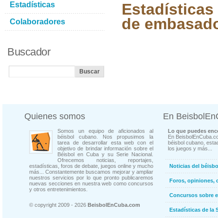
Estadísticas
Estadísticas
de embasad
Colaboradores
Buscador
Quienes somos
En BeisbolE
Somos un equipo de aficionados al
Lo que puedes enco
béisbol cubano. Nos propusimos la
En BeisbolEnCuba.co
tarea de desarrollar esta web con el
béisbol cubano, estad
objetivo de brindar información sobre el
los juegos y más...
Béisbol en Cuba y su Serie Nacional.
Ofrecemos noticias, reportajes,
estadísticas, foros de debate, juegos online y mucho
Noticias del béisb
más... Constantemente buscamos mejorar y ampliar
nuestros servicios por lo que pronto publicaremos
Foros, opiniones, 
nuevas secciones en nuestra web como concursos
y otros entretenimientos.
Concursos sobre e
© copyright 2009 - 2026
BeisbolEnCuba.com
Estadísticas de la 