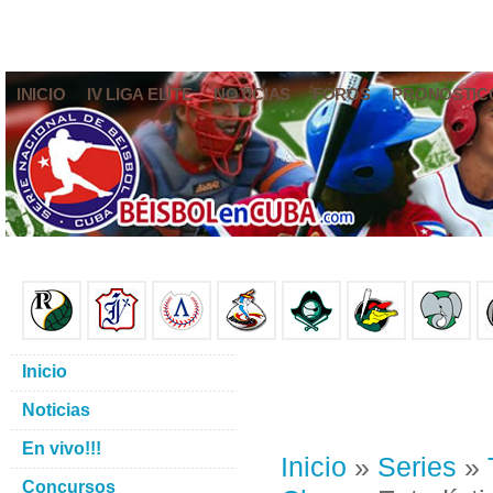
INICIO
IV LIGA ELITE
NOTICIAS
FOROS
PRONÓSTIC
Inicio
Noticias
En vivo!!!
Inicio
»
Series
»
Concursos