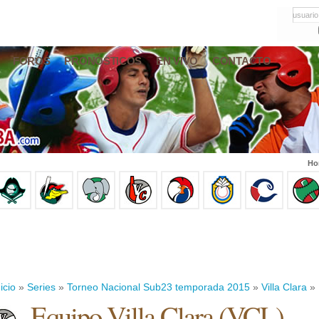
usuario
FOROS
PRONÓSTICOS
EN VIVO
CONTACTO
Ho
icio
»
Series
»
Torneo Nacional Sub23 temporada 2015
»
Villa Clara
» 
Equipo Villa Clara (VCL)