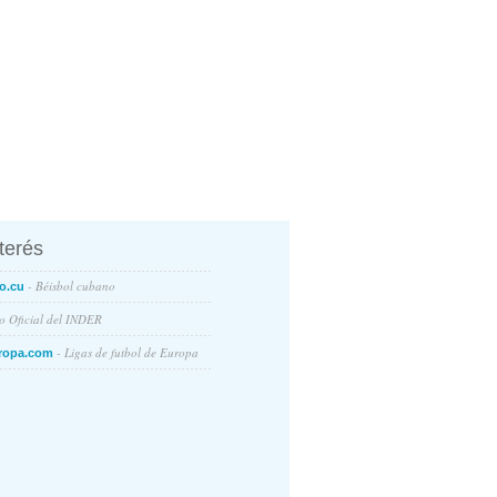
nterés
- Béisbol cubano
o.cu
io Oficial del INDER
- Ligas de futbol de Europa
ropa.com