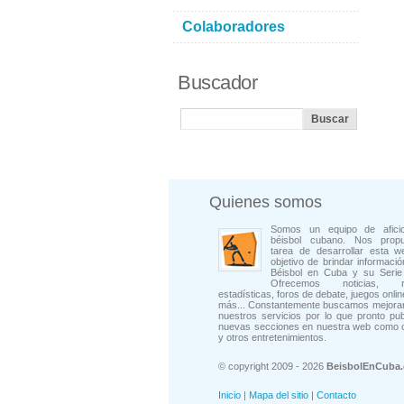
Colaboradores
Buscador
Quienes somos
Somos un equipo de afici
béisbol cubano. Nos prop
tarea de desarrollar esta w
objetivo de brindar informació
Béisbol en Cuba y su Serie 
Ofrecemos noticias, rep
estadísticas, foros de debate, juegos onli
más... Constantemente buscamos mejorar
nuestros servicios por lo que pronto pu
nuevas secciones en nuestra web como 
y otros entretenimientos.
© copyright 2009 - 2026
BeisbolEnCuba
Inicio
|
Mapa del sitio
|
Contacto