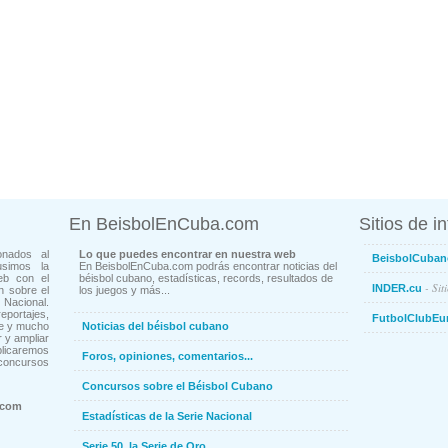
En BeisbolEnCuba.com
Sitios de i
onados al
Lo que puedes encontrar en nuestra web
BeisbolCuban
usimos la
En BeisbolEnCuba.com podrás encontrar noticias del
eb con el
béisbol cubano, estadísticas, records, resultados de
- Sit
INDER.cu
n sobre el
los juegos y más...
Nacional.
ortajes,
FutbolClubEu
ne y mucho
Noticias del béisbol cubano
 y ampliar
blicaremos
Foros, opiniones, comentarios...
concursos
Concursos sobre el Béisbol Cubano
.com
Estadísticas de la Serie Nacional
Serie 50, la Serie de Oro