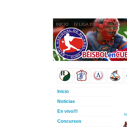
INICIO
IV LIGA ELITE
NOTICIAS
Inicio
Noticias
En vivo!!!
In
Concursos