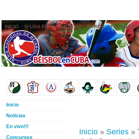
INICIO
IV LIGA ELITE
NOTICIAS
FOROS
PRONÓSTIC
Inicio
Noticias
En vivo!!!
Inicio
»
Series
»
Concursos