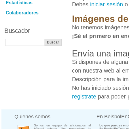
Estadísticas
Debes
iniciar sesión
Colaboradores
Imágenes de
No tenemos imágenes
Buscador
¡Sé el primero en en
Envía una im
Si dispones de algun
con nuestra web al en
Descripción para la i
No has iniciado sesió
registrate
para poder 
Quienes somos
En BeisbolE
Somos un equipo de aficionados al
Lo que puedes enco
béisbol cubano. Nos propusimos la
En BeisbolEnCuba.co