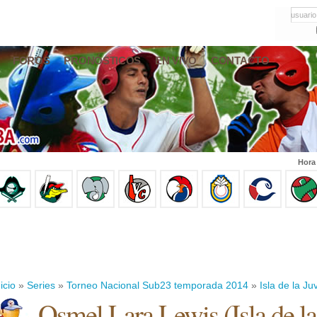
usuario
FOROS
PRONÓSTICOS
EN VIVO
CONTACTO
Hora
icio
»
Series
»
Torneo Nacional Sub23 temporada 2014
»
Isla de la J
Osmel Lara Lewis
(
Isla de l