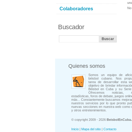
una
Colaboradores
No 
Buscador
Quienes somos
Somos un equipo de afici
béisbol cubano. Nos prop
tarea de desarrollar esta w
objetivo de brindar informació
Béisbol en Cuba y su Serie 
Ofrecemos noticias, rep
estadísticas, foros de debate, juegos onli
más... Constantemente buscamos mejorar
nuestros servicios por lo que pronto pu
nuevas secciones en nuestra web como 
y otros entretenimientos.
© copyright 2009 - 2026
BeisbolEnCuba
Inicio
|
Mapa del sitio
|
Contacto