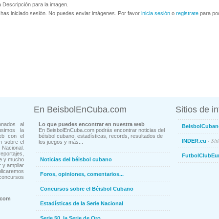
 Descripción para la imagen.
has iniciado sesión. No puedes enviar imágenes. Por favor
inicia sesión
o
registrate
para pod
En BeisbolEnCuba.com
Sitios de i
onados al
Lo que puedes encontrar en nuestra web
BeisbolCuban
usimos la
En BeisbolEnCuba.com podrás encontrar noticias del
eb con el
béisbol cubano, estadísticas, records, resultados de
- Sit
INDER.cu
n sobre el
los juegos y más...
Nacional.
ortajes,
FutbolClubEu
ne y mucho
Noticias del béisbol cubano
 y ampliar
blicaremos
Foros, opiniones, comentarios...
concursos
Concursos sobre el Béisbol Cubano
.com
Estadísticas de la Serie Nacional
Serie 50, la Serie de Oro