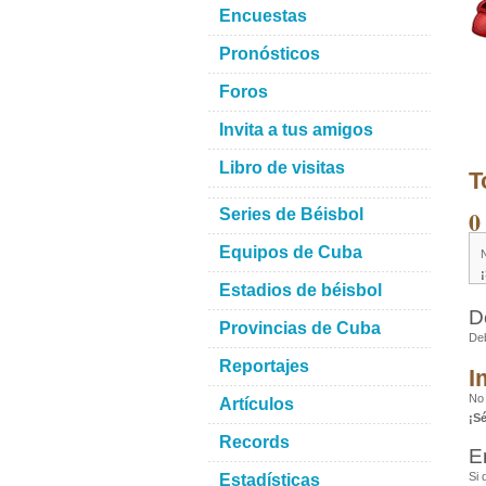
Encuestas
Pronósticos
Foros
Invita a tus amigos
Libro de visitas
T
0
Series de Béisbol
Equipos de Cuba
Estadios de béisbol
D
Provincias de Cuba
De
Reportajes
I
No
Artículos
¡S
Records
E
Si 
Estadísticas