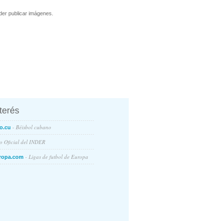
er publicar imágenes.
nterés
- Béisbol cubano
o.cu
io Oficial del INDER
- Ligas de futbol de Europa
ropa.com