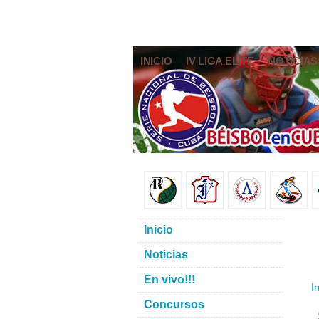
INICIO
IV LIGA ELITE
NOTICIAS
Inicio
Noticias
En vivo!!!
In
Concursos