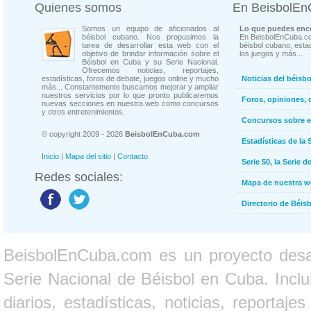
Quienes somos
En BeisbolE
Somos un equipo de aficionados al
Lo que puedes enco
béisbol cubano. Nos propusimos la
En BeisbolEnCuba.co
tarea de desarrollar esta web con el
béisbol cubano, estad
objetivo de brindar información sobre el
los juegos y más...
Béisbol en Cuba y su Serie Nacional.
Ofrecemos noticias, reportajes,
estadísticas, foros de debate, juegos online y mucho
Noticias del béisb
más... Constantemente buscamos mejorar y ampliar
nuestros servicios por lo que pronto publicaremos
Foros, opiniones, 
nuevas secciones en nuestra web como concursos
y otros entretenimientos.
Concursos sobre e
© copyright 2009 - 2026
BeisbolEnCuba.com
Estadísticas de la 
Inicio
|
Mapa del sitio
|
Contacto
Serie 50, la Serie d
Redes sociales:
Mapa de nuestra 
Directorio de Béi
BeisbolEnCuba.com es un proyecto desarr
Serie Nacional de Béisbol en Cuba. Inclui
diarios, estadísticas, noticias, report