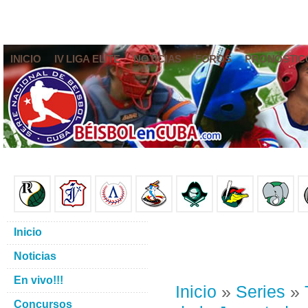
INICIO
IV LIGA ELITE
NOTICIAS
FOROS
PRONÓSTIC
Inicio
Noticias
En vivo!!!
Inicio
»
Series
»
Concursos