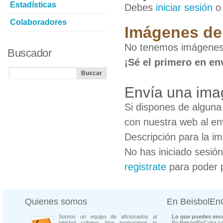
Estadísticas
Debes
iniciar sesión
Colaboradores
Imágenes de 
No tenemos imágenes 
Buscador
¡Sé el primero en en
Envía una ima
Si dispones de algun
con nuestra web al en
Descripción para la i
No has iniciado sesió
registrate
para poder 
Quienes somos
En BeisbolE
Somos un equipo de aficionados al
Lo que puedes enco
béisbol cubano. Nos propusimos la
En BeisbolEnCuba.co