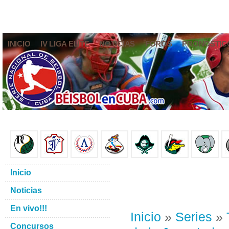
INICIO
IV LIGA ELITE
NOTICIAS
FOROS
PRONÓSTIC
Inicio
Noticias
En vivo!!!
Inicio
»
Series
»
Concursos