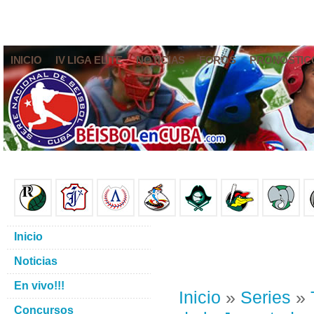
INICIO
IV LIGA ELITE
NOTICIAS
FOROS
PRONÓSTIC
Inicio
Noticias
En vivo!!!
Inicio
»
Series
»
Concursos