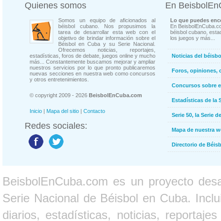
Quienes somos
En BeisbolE
Somos un equipo de aficionados al
Lo que puedes enco
béisbol cubano. Nos propusimos la
En BeisbolEnCuba.co
tarea de desarrollar esta web con el
béisbol cubano, estad
objetivo de brindar información sobre el
los juegos y más...
Béisbol en Cuba y su Serie Nacional.
Ofrecemos noticias, reportajes,
estadísticas, foros de debate, juegos online y mucho
Noticias del béisb
más... Constantemente buscamos mejorar y ampliar
nuestros servicios por lo que pronto publicaremos
Foros, opiniones, 
nuevas secciones en nuestra web como concursos
y otros entretenimientos.
Concursos sobre e
© copyright 2009 - 2026
BeisbolEnCuba.com
Estadísticas de la 
Inicio
|
Mapa del sitio
|
Contacto
Serie 50, la Serie d
Redes sociales:
Mapa de nuestra 
Directorio de Béi
BeisbolEnCuba.com es un proyecto desarr
Serie Nacional de Béisbol en Cuba. Inclui
diarios, estadísticas, noticias, report