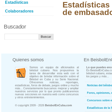
Estadísticas
Estadísticas
de embasad
Colaboradores
Buscador
Quienes somos
En BeisbolE
Somos un equipo de aficionados al
Lo que puedes enco
béisbol cubano. Nos propusimos la
En BeisbolEnCuba.co
tarea de desarrollar esta web con el
béisbol cubano, estad
objetivo de brindar información sobre el
los juegos y más...
Béisbol en Cuba y su Serie Nacional.
Ofrecemos noticias, reportajes,
estadísticas, foros de debate, juegos online y mucho
Noticias del béisb
más... Constantemente buscamos mejorar y ampliar
nuestros servicios por lo que pronto publicaremos
Foros, opiniones, 
nuevas secciones en nuestra web como concursos
y otros entretenimientos.
Concursos sobre e
© copyright 2009 - 2026
BeisbolEnCuba.com
Estadísticas de la 