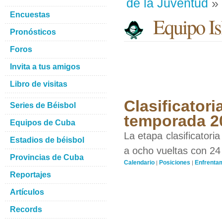
de la Juventud
» 
Encuestas
Equipo Isl
Pronósticos
Foros
Invita a tus amigos
Libro de visitas
Clasificator
Series de Béisbol
temporada 2
Equipos de Cuba
La etapa clasificatori
Estadios de béisbol
a ocho vueltas con 24
Provincias de Cuba
Calendario
Posiciones
Enfrenta
|
|
Reportajes
Artículos
Records