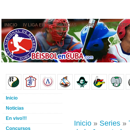
INICIO
IV LIGA ELITE
NOTICIAS
FOROS
PRONÓSTIC
Inicio
Noticias
En vivo!!!
Inicio
»
Series
»
Concursos