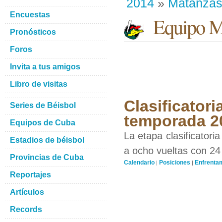
2014
»
Matanza
Encuestas
Equipo M
Pronósticos
Foros
Invita a tus amigos
Libro de visitas
Clasificator
Series de Béisbol
temporada 2
Equipos de Cuba
La etapa clasificatori
Estadios de béisbol
a ocho vueltas con 24
Provincias de Cuba
Calendario
Posiciones
Enfrenta
|
|
Reportajes
Artículos
Records