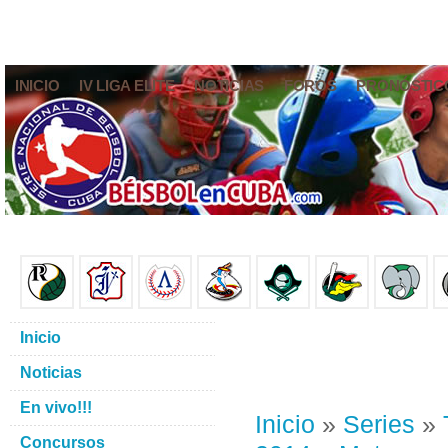
INICIO
IV LIGA ELITE
NOTICIAS
FOROS
PRONÓSTIC
Inicio
Noticias
En vivo!!!
Inicio
»
Series
»
Concursos