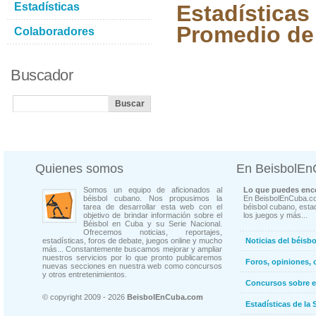
Estadísticas
Estadísticas
Promedio de 
Colaboradores
Buscador
Quienes somos
En BeisbolE
Somos un equipo de aficionados al
Lo que puedes enco
béisbol cubano. Nos propusimos la
En BeisbolEnCuba.co
tarea de desarrollar esta web con el
béisbol cubano, estad
objetivo de brindar información sobre el
los juegos y más...
Béisbol en Cuba y su Serie Nacional.
Ofrecemos noticias, reportajes,
estadísticas, foros de debate, juegos online y mucho
Noticias del béisb
más... Constantemente buscamos mejorar y ampliar
nuestros servicios por lo que pronto publicaremos
Foros, opiniones, 
nuevas secciones en nuestra web como concursos
y otros entretenimientos.
Concursos sobre e
© copyright 2009 - 2026
BeisbolEnCuba.com
Estadísticas de la 