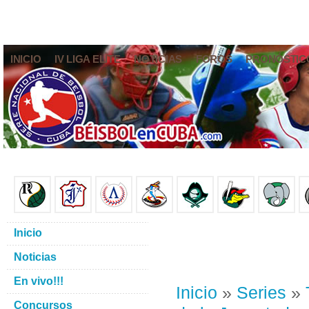
INICIO
IV LIGA ELITE
NOTICIAS
FOROS
PRONÓSTIC
Inicio
Noticias
En vivo!!!
Inicio
»
Series
»
Concursos