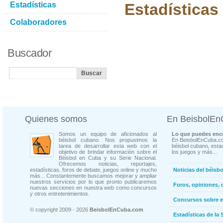
Estadísticas
Estadísticas
Colaboradores
Buscador
Quienes somos
En BeisbolE
Somos un equipo de aficionados al
Lo que puedes enco
béisbol cubano. Nos propusimos la
En BeisbolEnCuba.co
tarea de desarrollar esta web con el
béisbol cubano, estad
objetivo de brindar información sobre el
los juegos y más...
Béisbol en Cuba y su Serie Nacional.
Ofrecemos noticias, reportajes,
estadísticas, foros de debate, juegos online y mucho
Noticias del béisb
más... Constantemente buscamos mejorar y ampliar
nuestros servicios por lo que pronto publicaremos
Foros, opiniones, 
nuevas secciones en nuestra web como concursos
y otros entretenimientos.
Concursos sobre e
© copyright 2009 - 2026
BeisbolEnCuba.com
Estadísticas de la 