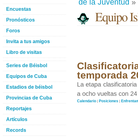
de la Juventud
» 
Encuestas
Equipo Isl
Pronósticos
Foros
Invita a tus amigos
Libro de visitas
Clasificator
Series de Béisbol
temporada 2
Equipos de Cuba
La etapa clasificatori
Estadios de béisbol
a ocho vueltas con 24
Provincias de Cuba
Calendario
Posiciones
Enfrenta
|
|
Reportajes
Artículos
Records