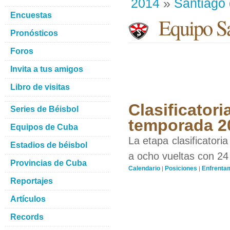
2014
»
Santiago
Encuestas
Equipo Sa
Pronósticos
Foros
Invita a tus amigos
Libro de visitas
Clasificator
Series de Béisbol
temporada 2
Equipos de Cuba
La etapa clasificatori
Estadios de béisbol
a ocho vueltas con 24
Provincias de Cuba
Calendario
Posiciones
Enfrenta
|
|
Reportajes
Artículos
Records