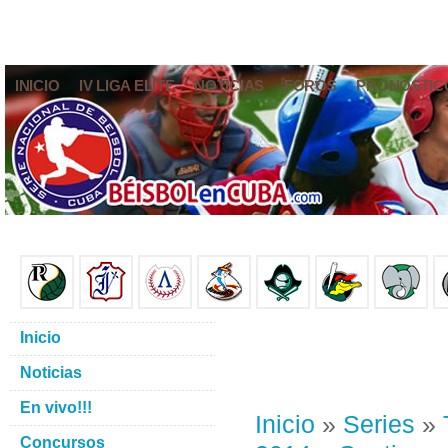
INICIO
IV LIGA ELITE
NOTICIAS
FOROS
PRONÓSTIC
Inicio
Noticias
En vivo!!!
Inicio
»
Series
»
Concursos