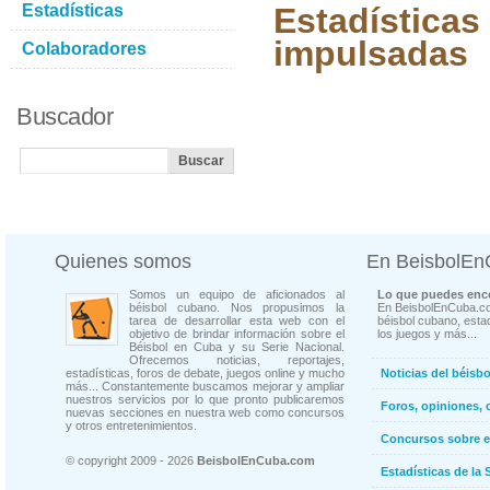
Estadísticas
Estadísticas
impulsadas
Colaboradores
Buscador
Quienes somos
En BeisbolE
Somos un equipo de aficionados al
Lo que puedes enco
béisbol cubano. Nos propusimos la
En BeisbolEnCuba.co
tarea de desarrollar esta web con el
béisbol cubano, estad
objetivo de brindar información sobre el
los juegos y más...
Béisbol en Cuba y su Serie Nacional.
Ofrecemos noticias, reportajes,
estadísticas, foros de debate, juegos online y mucho
Noticias del béisb
más... Constantemente buscamos mejorar y ampliar
nuestros servicios por lo que pronto publicaremos
Foros, opiniones, 
nuevas secciones en nuestra web como concursos
y otros entretenimientos.
Concursos sobre e
© copyright 2009 - 2026
BeisbolEnCuba.com
Estadísticas de la 