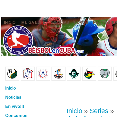
INICIO
IV LIGA ELITE
NOTICIAS
FOROS
PRONÓSTIC
Inicio
Noticias
En vivo!!!
Inicio
»
Series
»
Concursos