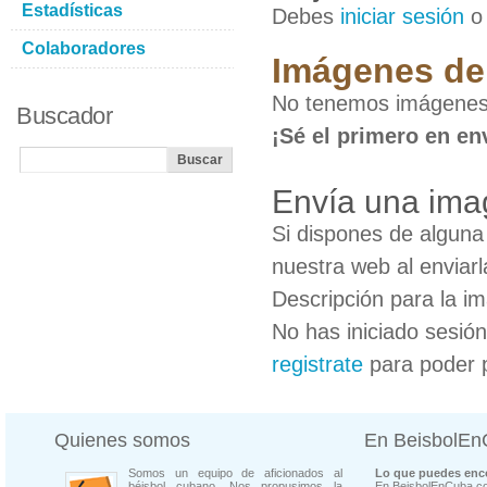
Estadísticas
Debes
iniciar sesión
Colaboradores
Imágenes de 
No tenemos imágenes 
Buscador
¡Sé el primero en en
Envía una ima
Si dispones de algun
nuestra web al enviarl
Descripción para la i
No has iniciado sesió
registrate
para poder 
Quienes somos
En BeisbolE
Somos un equipo de aficionados al
Lo que puedes enco
béisbol cubano. Nos propusimos la
En BeisbolEnCuba.co