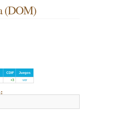
a
(DOM)
CDIF
Juegos
+3
ver
: