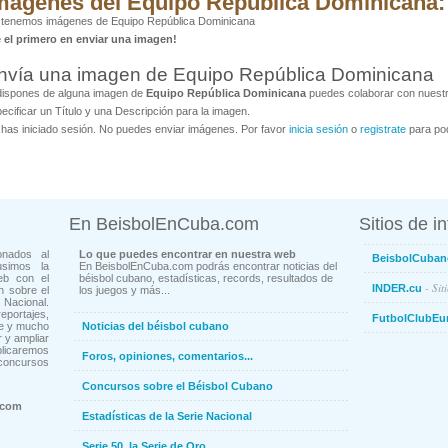
mágenes del Equipo República Dominicana:
 tenemos imágenes de Equipo República Dominicana
é el primero en enviar una imagen!
nvía una imagen de Equipo República Dominicana
dispones de alguna imagen de
Equipo República Dominicana
puedes colaborar con nuestr
ecificar un Título y una Descripción para la imagen.
has iniciado sesión. No puedes enviar imágenes. Por favor
inicia sesión
o
registrate
para pod
En BeisbolEnCuba.com
Sitios de i
onados al
Lo que puedes encontrar en nuestra web
BeisbolCuban
usimos la
En BeisbolEnCuba.com podrás encontrar noticias del
eb con el
béisbol cubano, estadísticas, records, resultados de
- Sit
INDER.cu
n sobre el
los juegos y más...
Nacional.
ortajes,
FutbolClubEu
ne y mucho
Noticias del béisbol cubano
 y ampliar
blicaremos
Foros, opiniones, comentarios...
concursos
Concursos sobre el Béisbol Cubano
.com
Estadísticas de la Serie Nacional
Serie 50, la Serie de Oro