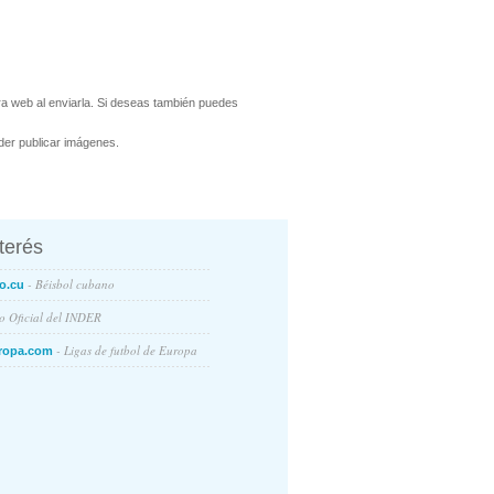
a web al enviarla. Si deseas también puedes
er publicar imágenes.
nterés
- Béisbol cubano
o.cu
io Oficial del INDER
- Ligas de futbol de Europa
ropa.com