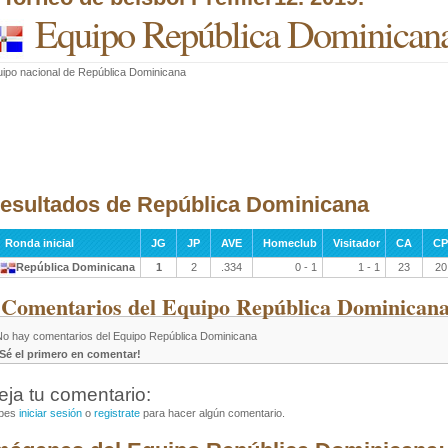
Equipo República Dominican
ipo nacional de República Dominicana
esultados de República Dominicana
Ronda inicial
JG
JP
AVE
Homeclub
Visitador
CA
CP
República Dominicana
1
2
.334
0 - 1
1 - 1
23
20
 Comentarios del Equipo República Dominicana
No hay comentarios del Equipo República Dominicana
¡Sé el primero en comentar!
eja tu comentario:
bes
iniciar sesión
o
registrate
para hacer algún comentario.