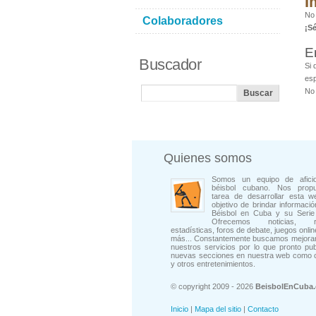
I
No
Colaboradores
¡S
E
Buscador
Si 
esp
No 
Quienes somos
Somos un equipo de afici
béisbol cubano. Nos prop
tarea de desarrollar esta w
objetivo de brindar informació
Béisbol en Cuba y su Serie 
Ofrecemos noticias, rep
estadísticas, foros de debate, juegos onli
más... Constantemente buscamos mejorar
nuestros servicios por lo que pronto pu
nuevas secciones en nuestra web como 
y otros entretenimientos.
© copyright 2009 - 2026
BeisbolEnCuba
Inicio
|
Mapa del sitio
|
Contacto