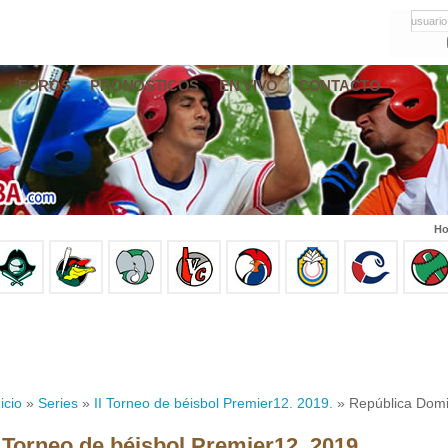
usuario
FOROS
PRONÓSTICOS
EN VIVO
CONTACTO
Ho
icio
»
Series
»
II Torneo de béisbol Premier12. 2019.
» República Domi
I Torneo de béisbol Premier12. 2019.