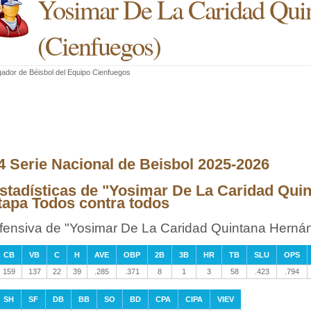
Yosimar De La Caridad Qui
(
Cienfuegos
)
ador de Béisbol
del
Equipo Cienfuegos
4 Serie Nacional de Beisbol 2025-2026
stadísticas de "Yosimar De La Caridad Qui
tapa Todos contra todos
fensiva de "Yosimar De La Caridad Quintana Herná
CB
VB
C
H
AVE
OBP
2B
3B
HR
TB
SLU
OPS
159
137
22
39
.285
.371
8
1
3
58
.423
.794
SH
SF
DB
BB
SO
BD
CPA
CIPA
VIEV