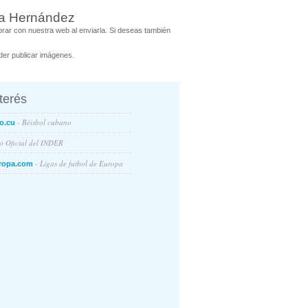
na Hernández
ar con nuestra web al enviarla. Si deseas también
er publicar imágenes.
nterés
- Béisbol cubano
o.cu
io Oficial del INDER
- Ligas de futbol de Europa
ropa.com