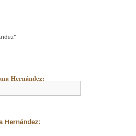
ández"
ana Hernández:
a Hernández: