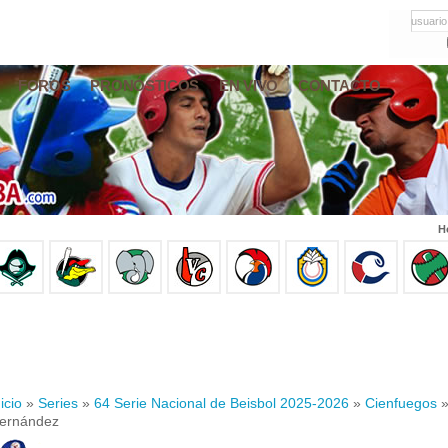
usuario
FOROS
PRONÓSTICOS
EN VIVO
CONTACTO
H
icio
»
Series
»
64 Serie Nacional de Beisbol 2025-2026
»
Cienfuegos
»
ernández