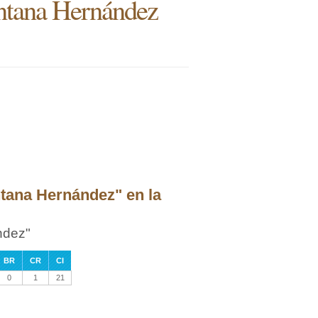
ntana Hernández
ntana Hernández" en la
ndez"
BR
CR
CI
0
1
21