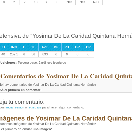
0
2
7
13
30
0
N/D
N/D
N/D
efensiva de "Yosimar De La Caridad Quintana Hern
JJ
INN
E
TL
AVE
DP
PB
BR
CR
40
252.1
6
56
.893
0
0
0
0
Posiciones:
Tercera base, Jardinero izquierdo
 Comentarios de Yosimar De La Caridad Quint
No hay comentarios de Yosimar De La Caridad Quintana Hernández
¡Sé el primero en comentar!
eja tu comentario:
bes
iniciar sesión
o
registrate
para hacer algún comentario.
mágenes de Yosimar De La Caridad Quintan
 tenemos imágenes de Yosimar De La Caridad Quintana Hernández
é el primero en enviar una imagen!