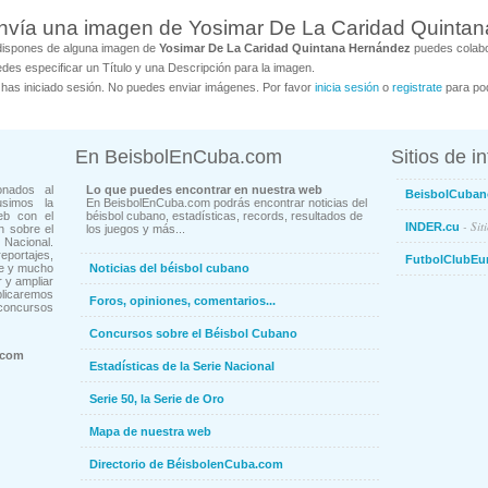
nvía una imagen de Yosimar De La Caridad Quinta
dispones de alguna imagen de
Yosimar De La Caridad Quintana Hernández
puedes colabor
des especificar un Título y una Descripción para la imagen.
has iniciado sesión. No puedes enviar imágenes. Por favor
inicia sesión
o
registrate
para pod
En BeisbolEnCuba.com
Sitios de i
onados al
Lo que puedes encontrar en nuestra web
BeisbolCuban
usimos la
En BeisbolEnCuba.com podrás encontrar noticias del
eb con el
béisbol cubano, estadísticas, records, resultados de
- Sit
INDER.cu
n sobre el
los juegos y más...
Nacional.
ortajes,
FutbolClubEu
ne y mucho
Noticias del béisbol cubano
 y ampliar
blicaremos
Foros, opiniones, comentarios...
concursos
Concursos sobre el Béisbol Cubano
.com
Estadísticas de la Serie Nacional
Serie 50, la Serie de Oro
Mapa de nuestra web
Directorio de BéisbolenCuba.com