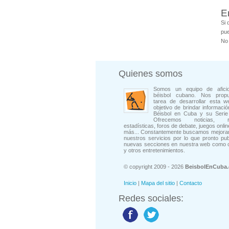
E
Si 
pue
No 
Quienes somos
Somos un equipo de afici
béisbol cubano. Nos prop
tarea de desarrollar esta w
objetivo de brindar informació
Béisbol en Cuba y su Serie 
Ofrecemos noticias, rep
estadísticas, foros de debate, juegos onli
más... Constantemente buscamos mejorar
nuestros servicios por lo que pronto pu
nuevas secciones en nuestra web como 
y otros entretenimientos.
© copyright 2009 - 2026
BeisbolEnCuba
Inicio
|
Mapa del sitio
|
Contacto
Redes sociales: