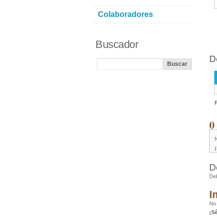
Colaboradores
Buscador
D
0
D
De
I
No
¡S