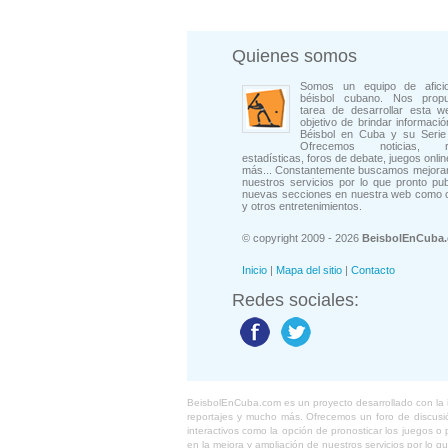
Quienes somos
Somos un equipo de afici
béisbol cubano. Nos prop
tarea de desarrollar esta w
objetivo de brindar informació
Béisbol en Cuba y su Serie 
Ofrecemos noticias, rep
estadísticas, foros de debate, juegos onli
más... Constantemente buscamos mejorar
nuestros servicios por lo que pronto pu
nuevas secciones en nuestra web como 
y otros entretenimientos.
© copyright 2009 - 2026
BeisbolEnCuba
Inicio
|
Mapa del sitio
|
Contacto
Redes sociales:
BeisbolEnCuba.com es un proyecto desarrollado con la ide
reportajes y mucho más. Ofrecemos un foro de discusión
interactivos como la opción de pronosticar los juegos 
en la mejora y ampliación de nuestros servicios por lo q