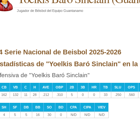
Jugador de Béisbol
del
Equipo Guantanamo
4 Serie Nacional de Beisbol 2025-2026
stadísticas de "Yoelkis Baró Sinclain" en l
fensiva de "Yoelkis Baró Sinclain"
CB
VB
C
H
AVE
OBP
2B
3B
HR
TB
SLU
OPS
162
132
11
28
.212
.310
5
0
0
33
.250
.560
SH
SF
DB
BB
SO
BD
CPA
CIPA
VIEV
4
5
5
16
30
0
N/D
N/D
N/D