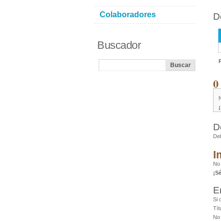
Colaboradores
D
Buscador
0
D
De
I
No 
¡S
E
Si 
Tít
No 