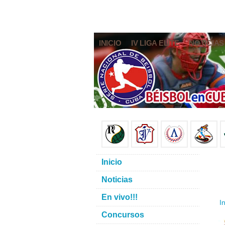
INICIO
IV LIGA ELITE
NOTICIAS
Inicio
Noticias
En vivo!!!
In
Concursos