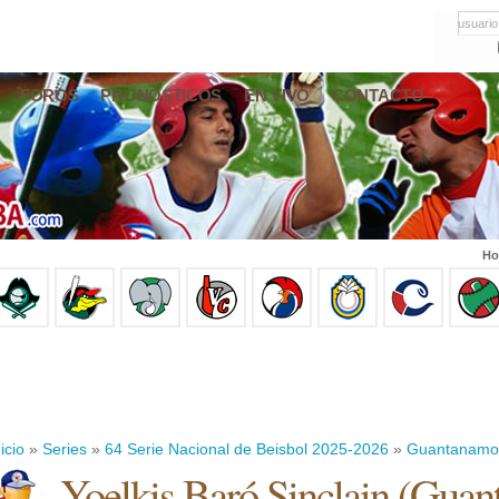
usuario
FOROS
PRONÓSTICOS
EN VIVO
CONTACTO
Ho
icio
»
Series
»
64 Serie Nacional de Beisbol 2025-2026
»
Guantanamo
Yoelkis Baró Sinclain
(
Guan