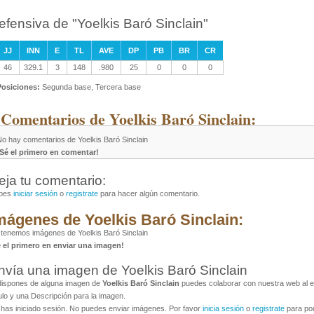
efensiva de "Yoelkis Baró Sinclain"
JJ
INN
E
TL
AVE
DP
PB
BR
CR
46
329.1
3
148
.980
25
0
0
0
Posiciones:
Segunda base, Tercera base
 Comentarios de Yoelkis Baró Sinclain:
No hay comentarios de Yoelkis Baró Sinclain
¡Sé el primero en comentar!
eja tu comentario:
bes
iniciar sesión
o
registrate
para hacer algún comentario.
mágenes de Yoelkis Baró Sinclain:
tenemos imágenes de Yoelkis Baró Sinclain
é el primero en enviar una imagen!
nvía una imagen de Yoelkis Baró Sinclain
dispones de alguna imagen de
Yoelkis Baró Sinclain
puedes colaborar con nuestra web al en
ulo y una Descripción para la imagen.
has iniciado sesión. No puedes enviar imágenes. Por favor
inicia sesión
o
registrate
para pod