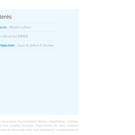
nterés
- Béisbol cubano
o.cu
io Oficial del INDER
- Ligas de futbol de Europa
ropa.com
s juegos, los resultados diarios, estadísticas, noticias,
 sus estrellas favoritas. Disponemos de otros servicios
equipo de desarrollo web está trabajando constantemente