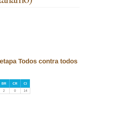
a etapa Todos contra todos
BR
CR
CI
2
0
14