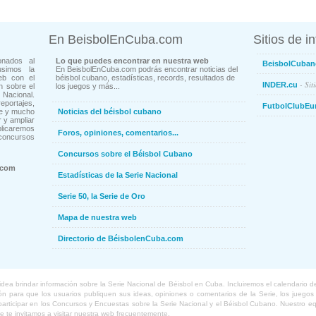
En BeisbolEnCuba.com
Sitios de i
onados al
Lo que puedes encontrar en nuestra web
BeisbolCuban
usimos la
En BeisbolEnCuba.com podrás encontrar noticias del
eb con el
béisbol cubano, estadísticas, records, resultados de
- Sit
INDER.cu
n sobre el
los juegos y más...
Nacional.
ortajes,
FutbolClubEu
ne y mucho
Noticias del béisbol cubano
 y ampliar
blicaremos
Foros, opiniones, comentarios...
concursos
Concursos sobre el Béisbol Cubano
.com
Estadísticas de la Serie Nacional
Serie 50, la Serie de Oro
Mapa de nuestra web
Directorio de BéisbolenCuba.com
a brindar información sobre la Serie Nacional de Béisbol en Cuba. Incluiremos el calendario de lo
 para que los usuarios publiquen sus ideas, opiniones o comentarios de la Serie, los juegos o
o participar en los Concursos y Encuestas sobre la Serie Nacional y el Béisbol Cubano. Nuestro 
ue te invitamos a visitar nuestra web frecuentemente.