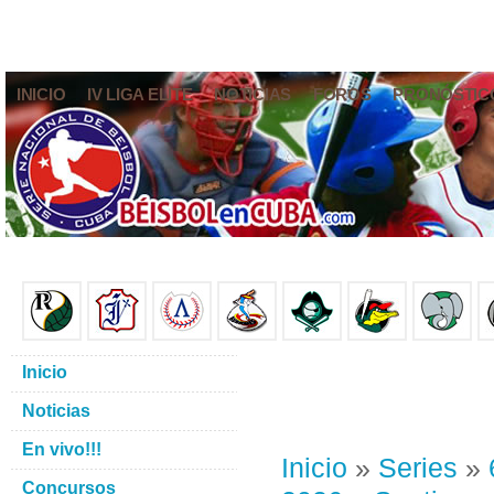
INICIO
IV LIGA ELITE
NOTICIAS
FOROS
PRONÓSTIC
Inicio
Noticias
En vivo!!!
Inicio
»
Series
»
Concursos