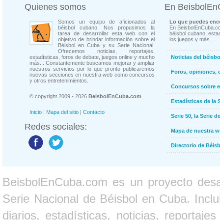
Quienes somos
En BeisbolE
Somos un equipo de aficionados al
Lo que puedes enco
béisbol cubano. Nos propusimos la
En BeisbolEnCuba.co
tarea de desarrollar esta web con el
béisbol cubano, estad
objetivo de brindar información sobre el
los juegos y más...
Béisbol en Cuba y su Serie Nacional.
Ofrecemos noticias, reportajes,
estadísticas, foros de debate, juegos online y mucho
Noticias del béisb
más... Constantemente buscamos mejorar y ampliar
nuestros servicios por lo que pronto publicaremos
Foros, opiniones, 
nuevas secciones en nuestra web como concursos
y otros entretenimientos.
Concursos sobre e
© copyright 2009 - 2026
BeisbolEnCuba.com
Estadísticas de la 
Inicio
|
Mapa del sitio
|
Contacto
Serie 50, la Serie d
Redes sociales:
Mapa de nuestra 
Directorio de Béi
BeisbolEnCuba.com es un proyecto desarr
Serie Nacional de Béisbol en Cuba. Inclui
diarios, estadísticas, noticias, report