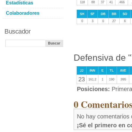
Estadísticas
118
88
37
41
.466
Colaboradores
SH
SF
DB
BB
SO
0
3
0
27
6
Buscador
Defensiva de "
JJ
INN
E
TL
AVE
23
161.2
1
190
.995
Posiciones:
Primer
0 Comentarios
No hay comentarios 
¡Sé el primero en 