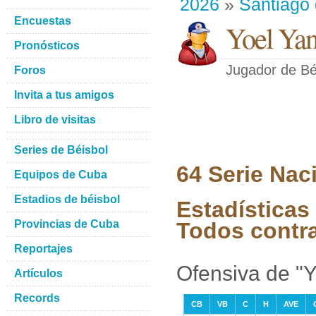
2026
»
Santiago
Encuestas
Yoel Yan
Pronósticos
Jugador de Bé
Foros
Invita a tus amigos
Libro de visitas
Series de Béisbol
64 Serie Nac
Equipos de Cuba
Estadios de béisbol
Estadísticas
Provincias de Cuba
Todos contr
Reportajes
Ofensiva de "Y
Artículos
Records
CB
VB
C
H
AVE