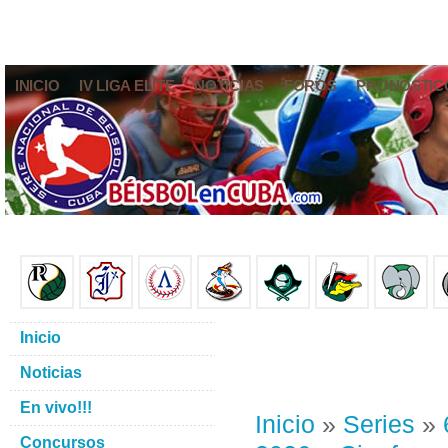
INICIO
IV LIGA ELITE
NOTICIAS
FOROS
PRONÓSTIC
Inicio
Noticias
En vivo!!!
Inicio
»
Series
»
Concursos