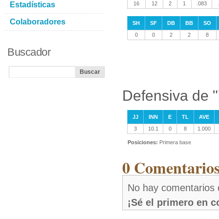
Estadísticas
16
12
2
1
.083
Colaboradores
SH
SF
DB
BB
SO
0
0
2
2
8
Buscador
Defensiva de "
JJ
INN
E
TL
AVE
3
10.1
0
8
1.000
Posiciones:
Primera base
0 Comentarios
No hay comentarios 
¡Sé el primero en 