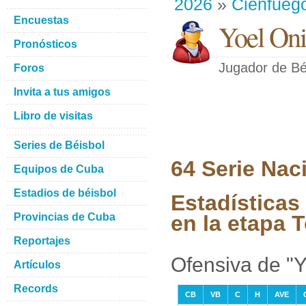
2026
»
Cienfueg
Encuestas
Yoel Oni
Pronósticos
Jugador de Bé
Foros
Invita a tus amigos
Libro de visitas
Series de Béisbol
64 Serie Nac
Equipos de Cuba
Estadios de béisbol
Estadísticas
Provincias de Cuba
en la etapa 
Reportajes
Ofensiva de "Y
Artículos
Records
CB
VB
C
H
AVE