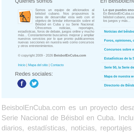
Quienes somos
En BeisbolE
Somos un equipo de aficionados al
Lo que puedes enco
béisbol cubano. Nos propusimos la
En BeisbolEnCuba.co
tarea de desarrollar esta web con el
béisbol cubano, estad
objetivo de brindar información sobre el
los juegos y más...
Béisbol en Cuba y su Serie Nacional.
Ofrecemos noticias, reportajes,
estadísticas, foros de debate, juegos online y mucho
Noticias del béisb
más... Constantemente buscamos mejorar y ampliar
nuestros servicios por lo que pronto publicaremos
Foros, opiniones, 
nuevas secciones en nuestra web como concursos
y otros entretenimientos.
Concursos sobre e
© copyright 2009 - 2026
BeisbolEnCuba.com
Estadísticas de la 
Inicio
|
Mapa del sitio
|
Contacto
Serie 50, la Serie d
Redes sociales:
Mapa de nuestra 
Directorio de Béi
BeisbolEnCuba.com es un proyecto desarr
Serie Nacional de Béisbol en Cuba. Inclui
diarios, estadísticas, noticias, report