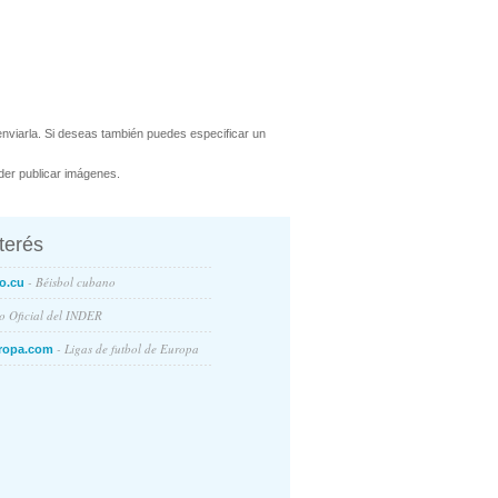
nviarla. Si deseas también puedes especificar un
er publicar imágenes.
nterés
- Béisbol cubano
o.cu
io Oficial del INDER
- Ligas de futbol de Europa
ropa.com