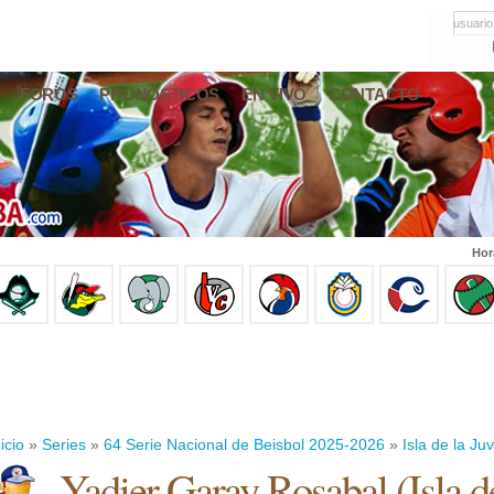
usuario
FOROS
PRONÓSTICOS
EN VIVO
CONTACTO
Hor
icio
»
Series
»
64 Serie Nacional de Beisbol 2025-2026
»
Isla de la Ju
Yadier Garay Rosabal
(
Isla 