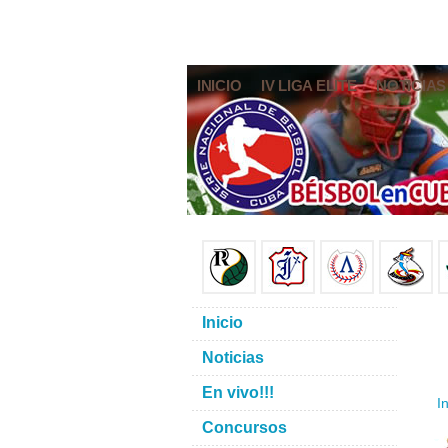
INICIO
IV LIGA ELITE
NOTICIAS
Inicio
Noticias
En vivo!!!
In
Concursos