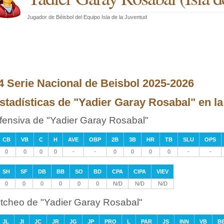
Jugador de Béisbol
del
Equipo Isla de la Juventud
4 Serie Nacional de Beisbol 2025-2026
stadísticas de "Yadier Garay Rosabal" en l
fensiva de "Yadier Garay Rosabal"
CB
VB
C
H
AVE
OBP
2B
3B
HR
TB
SLU
OPS
0
0
0
0
-
-
0
0
0
0
-
-
SH
SF
DB
BB
SO
BD
CPA
CIPA
VIEV
0
0
0
0
0
0
N/D
N/D
N/D
itcheo de "Yadier Garay Rosabal"
JL
JI
JC
JR
JG
JP
PRO
L
PAR
JS
INN
VB
B