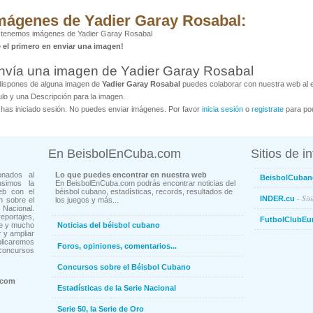
mágenes de Yadier Garay Rosabal:
 tenemos imágenes de Yadier Garay Rosabal
é el primero en enviar una imagen!
nvía una imagen de Yadier Garay Rosabal
dispones de alguna imagen de
Yadier Garay Rosabal
puedes colaborar con nuestra web al e
ulo y una Descripción para la imagen.
has iniciado sesión. No puedes enviar imágenes. Por favor
inicia sesión
o
registrate
para pod
En BeisbolEnCuba.com
Sitios de i
onados al
Lo que puedes encontrar en nuestra web
BeisbolCuban
usimos la
En BeisbolEnCuba.com podrás encontrar noticias del
eb con el
béisbol cubano, estadísticas, records, resultados de
- Sit
INDER.cu
n sobre el
los juegos y más...
Nacional.
ortajes,
FutbolClubEu
ne y mucho
Noticias del béisbol cubano
 y ampliar
blicaremos
Foros, opiniones, comentarios...
concursos
Concursos sobre el Béisbol Cubano
.com
Estadísticas de la Serie Nacional
Serie 50, la Serie de Oro