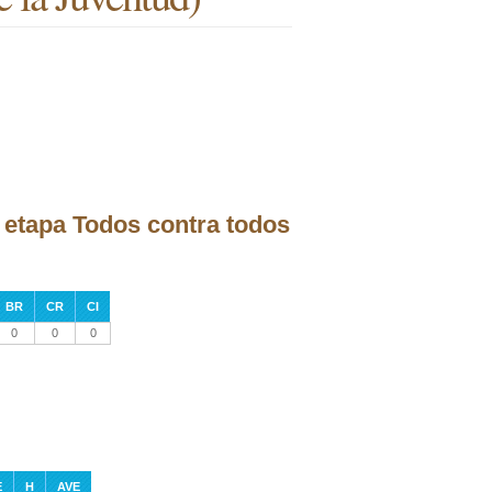
a etapa Todos contra todos
BR
CR
CI
0
0
0
E
H
AVE