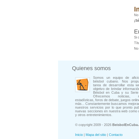
I
No
¡S
E
Si 
Tít
No 
Quienes somos
Somos un equipo de afici
béisbol cubano. Nos prop
tarea de desarrollar esta w
objetivo de brindar informació
Béisbol en Cuba y su Serie 
Ofrecemos noticias, rep
estadísticas, foros de debate, juegos onli
más... Constantemente buscamos mejorar
nuestros servicios por lo que pronto pu
nuevas secciones en nuestra web como 
y otros entretenimientos.
© copyright 2009 - 2026
BeisbolEnCuba
Inicio
|
Mapa del sitio
|
Contacto