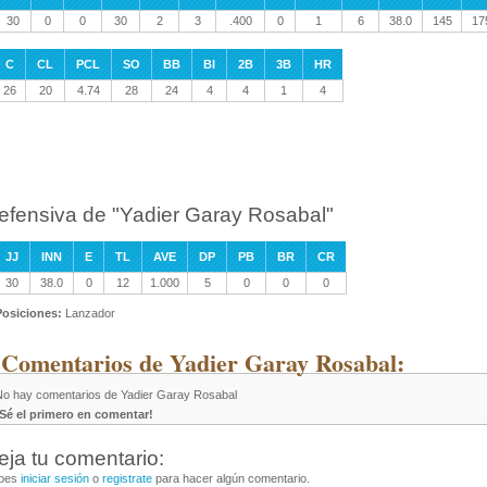
30
0
0
30
2
3
.400
0
1
6
38.0
145
17
C
CL
PCL
SO
BB
BI
2B
3B
HR
26
20
4.74
28
24
4
4
1
4
efensiva de "Yadier Garay Rosabal"
JJ
INN
E
TL
AVE
DP
PB
BR
CR
30
38.0
0
12
1.000
5
0
0
0
Posiciones:
Lanzador
 Comentarios de Yadier Garay Rosabal:
No hay comentarios de Yadier Garay Rosabal
¡Sé el primero en comentar!
eja tu comentario:
bes
iniciar sesión
o
registrate
para hacer algún comentario.