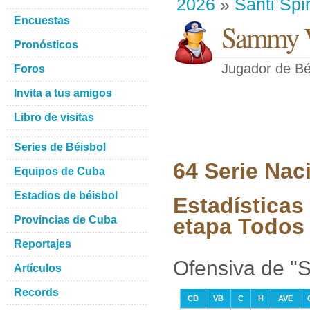
2026
»
Santi Spir
Encuestas
Sammy V
Pronósticos
Jugador de Bé
Foros
Invita a tus amigos
Libro de visitas
Series de Béisbol
64 Serie Nac
Equipos de Cuba
Estadios de béisbol
Estadísticas
Provincias de Cuba
etapa Todos 
Reportajes
Ofensiva de "
Artículos
Records
CB
VB
C
H
AVE