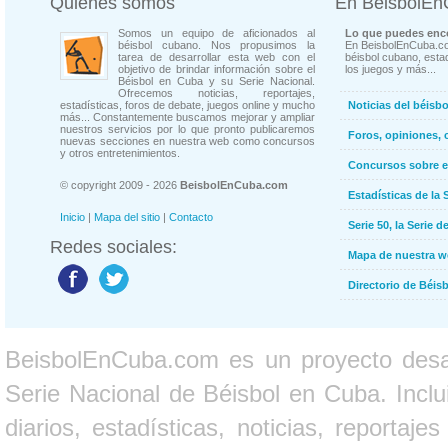
Quienes somos
En BeisbolE
Somos un equipo de aficionados al
Lo que puedes enco
béisbol cubano. Nos propusimos la
En BeisbolEnCuba.co
tarea de desarrollar esta web con el
béisbol cubano, estad
objetivo de brindar información sobre el
los juegos y más...
Béisbol en Cuba y su Serie Nacional.
Ofrecemos noticias, reportajes,
estadísticas, foros de debate, juegos online y mucho
Noticias del béisb
más... Constantemente buscamos mejorar y ampliar
nuestros servicios por lo que pronto publicaremos
Foros, opiniones, 
nuevas secciones en nuestra web como concursos
y otros entretenimientos.
Concursos sobre e
© copyright 2009 - 2026
BeisbolEnCuba.com
Estadísticas de la 
Inicio
|
Mapa del sitio
|
Contacto
Serie 50, la Serie d
Redes sociales:
Mapa de nuestra 
Directorio de Béi
BeisbolEnCuba.com es un proyecto desarr
Serie Nacional de Béisbol en Cuba. Inclui
diarios, estadísticas, noticias, report