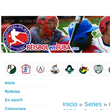
INICIO
IV LIGA ELITE
NOTICIAS
FOROS
PRONÓSTIC
Inicio
Noticias
En vivo!!!
Inicio
»
Series
»
Concursos