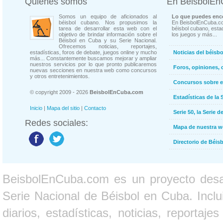
Quienes somos
En BeisbolE
Somos un equipo de aficionados al
Lo que puedes enco
béisbol cubano. Nos propusimos la
En BeisbolEnCuba.co
tarea de desarrollar esta web con el
béisbol cubano, estad
objetivo de brindar información sobre el
los juegos y más...
Béisbol en Cuba y su Serie Nacional.
Ofrecemos noticias, reportajes,
estadísticas, foros de debate, juegos online y mucho
Noticias del béisb
más... Constantemente buscamos mejorar y ampliar
nuestros servicios por lo que pronto publicaremos
Foros, opiniones, 
nuevas secciones en nuestra web como concursos
y otros entretenimientos.
Concursos sobre e
© copyright 2009 - 2026
BeisbolEnCuba.com
Estadísticas de la 
Inicio
|
Mapa del sitio
|
Contacto
Serie 50, la Serie d
Redes sociales:
Mapa de nuestra 
Directorio de Béi
BeisbolEnCuba.com es un proyecto desarr
Serie Nacional de Béisbol en Cuba. Inclui
diarios, estadísticas, noticias, report