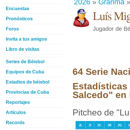
2026
»
Granma
»
Encuestas
Luís Mig
Pronósticos
Jugador de Bé
Foros
Invita a tus amigos
Libro de visitas
Series de Béisbol
64 Serie Nac
Equipos de Cuba
Estadios de béisbol
Estadísticas
Provincias de Cuba
Salcedo" en 
Reportajes
Pitcheo de "L
Artículos
Records
JL
JI
JC
JR
JG
J